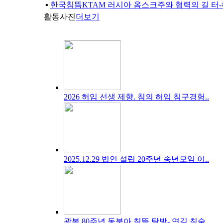
▪
한국침뜸KTAM 러시아 옴스크주와 협력의 길 터-
활동사진
더보기
2026 허임 선생 제향. 침의 허임 침구경험..
2025.12.29 법인 설립 20주년 송년모임 이..
광복 80주년 동북아 침뜸 탐방- 연길 침술..