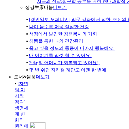
자극의 전달:침구학 공부을 위한 현대과학적 
생강生康나눔
더보기
▪
[경인일보-오피니언] 입문 강좌에서 접한 '조선의 
▪
나이 들수록 더욱 절실한 건강
▪
서점에서 발견한 침뜸봉사의 기회
▪
침뜸을 통한 나의 건강관리
▪
죽고 싶을 정도의 통증이 나아서 행복해요!
▪
내 이야기를 맘껏 할 수 있어요!
▪
29kg의 어머니가 회복되고 있어요![
▪
몇 번 쉬던 지하철 계단도 이젠 한 번에
도서&물품
더보기
▪
[자연
의 이
치와
경락]
생명세
계 변
화의
원리에