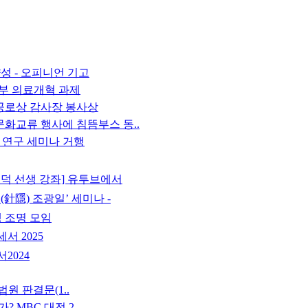
성 - 오피니언 기고
정부 의료개혁 과제
공로상 감사장 봉사상
문화교류 행사에 침뜸부스 동..
술 연구 세미나 거행
동덕 선생 강좌] 유투브에서
(針隱) 조광일’ 세미나 -
생 조명 모임
서 2025
024
법원 판결문(1..
MBC 대전 2..