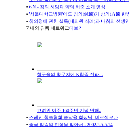
▪
tvN - 침의 허임과 약의 허준 소개 영상
▪
'서울대학교병원'에도 침의(鍼醫)가 방의(方醫 한방
▪
침의청에 관한 실록(내의원 식례)과 내침의 선생안 .
국내외 침뜸 네트워크
더보기
침구술의 황무지에 K침뜸 전파-..
고려인 이주 160주년 기념 연해..
▪
스페인 침술협회 송달용 회장님- 비르셀로나
▪
중국 침뜸의 현장을 찾아서 - 2002.5.5-5.14