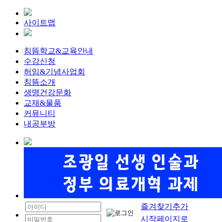
사이트맵
침뜸학교&교육안내
수강신청
허임&기념사업회
침뜸소개
생명건강문화
교재&물품
커뮤니티
내공부방
즐겨찾기추가
시작페이지로