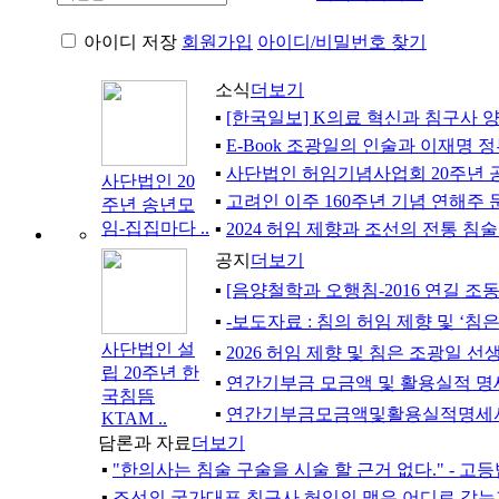
아이디 저장
회원가입
아이디/비밀번호 찾기
소식
더보기
▪
[한국일보] K의료 혁신과 침구사 양
▪
E-Book 조광일의 인술과 이재명 
▪
사단법인 허임기념사업회 20주년 
사단법인 20
▪
고려인 이주 160주년 기념 연해주 
주년 송년모
임-집집마다 ..
▪
2024 허임 제향과 조선의 전통 침
공지
더보기
▪
[음양철학과 오행침-2016 연길 조
▪
-보도자료 : 침의 허임 제향 및 ‘침은
사단법인 설
▪
2026 허임 제향 및 침은 조광일 선
립 20주년 한
▪
연간기부금 모금액 및 활용실적 명세
국침뜸
▪
연간기부금모금액및활용실적명세서2
KTAM ..
담론과 자료
더보기
▪
"한의사는 침술 구술을 시술 할 근거 없다." - 고등
▪
조선의 국가대표 침구사 허임의 맥은 어디로 갔는가? 