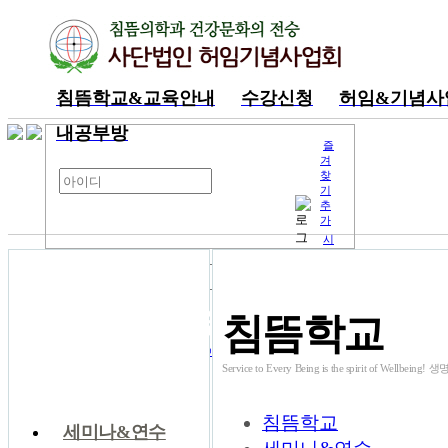
침뜸학교&교육안내
수강신청
허임&기념사
내공부방
즐
겨
찾
기
추
가
시
작
페
이
지
침뜸학교&교육
로
침뜸학교
아이디 저장
안내
회원가입
아이디/비밀번호 찾기
Service to Every Being is the spirit of W
침뜸학교
침뜸학교
세미나&연수