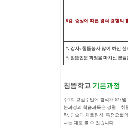
8
강
. 증상에 따른
경락 경혈의 
*.
강사
:
침뜸봉사 많이 하신 
*. ​
침뜸입문 과정을 마치신 분들
침뜸학교
기본과정
주1회 교실수업에 참석해 6개월
본과정의 학습과목은
경혈ㆍ취혈
락,
침술과 치료원칙, 특정요혈의
나는 대로 볼 수 있습니다.