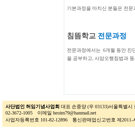
기본과정을 마치신 분들은 전문
침뜸학교
전문
과정
전문과정에서는
6개월​ 동안
진
을 공부하고, 사암오행침법과 동
사단법인 허임기념사업회
대표 손중양 (우 03133)서울특별시 
02-3672-1005 이메일 heoim79@hanmail.net
사업자등록번호 101-82-12896 통신판매업신고번호 제201