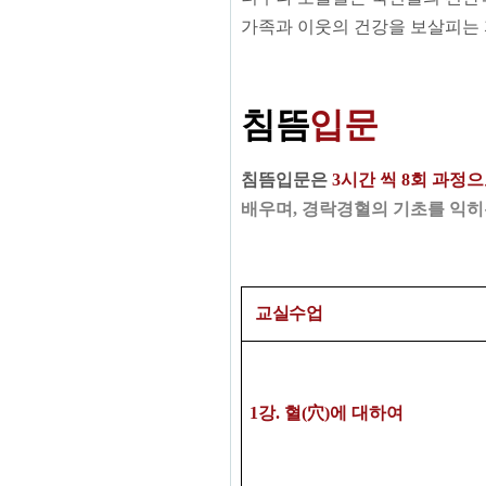
가족과 이웃의 건강을 보살피는 
침뜸
입문
침뜸입문은
3시간 씩
8회 과정
배우며, 경락경혈의 기초를 익히
교실수업
1
강
.
혈
(
穴
)
에 대하여