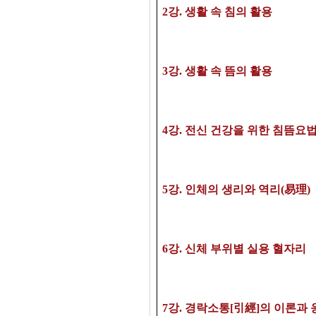
2
강
.
생활 속 침의 활용
3
강
. 생활 속 뜸의 활용
4
강
. 전신 건강을 위한 침뜸요
5강
. 인체의 생리와 역리(易理)
6강
.
신체 부위별 실용 혈자리
7
강
.
경락소통
[引經]의 이론과 