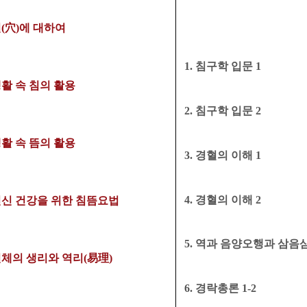
혈
(
穴
)
에 대하여
1.
침구학 입문
1
활 속 침의 활용
2.
침구학 입문
2
생활 속 뜸의 활용
3.
경혈의 이해
1
4.
경혈의 이해
2
 전신 건강을 위한 침뜸요법
5.
역과 음양오행과 삼음
 인체의 생리와 역리(易理)
6.
경락총론
1-
2