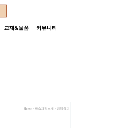
교재&물품
커뮤니티
Home > 학습과정소개 >
침뜸학교