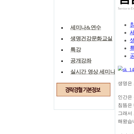
안내
Service t
침뜸학교
세미나&연수
생명건강문화교실
특강
공개강좌
실시간 영상 세미나
생명은 
인간은 
침뜸은 
그래서
해왔습