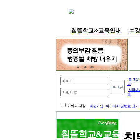
침뜸학교&교육안내
수
내공부방
즐겨찾
가
시작페
로
아이디 저장
회원가입
아이디/비밀번호 찾기
침뜸학교&교육
침