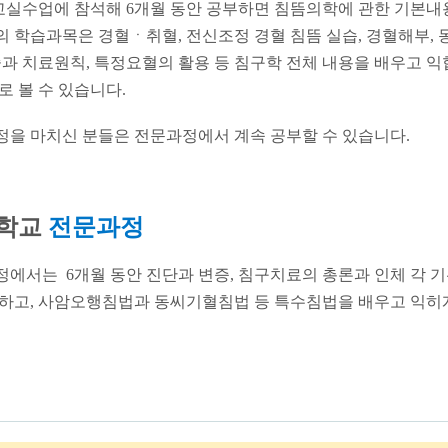
교실수업에 참석해 6개월 동안 공부하면 침뜸의학에 관한 기본내
의 학습과목은
경혈ㆍ취혈, 전신조정 경혈 침뜸 실습, 경혈해부, 
과 치료원칙, 특정요혈의 활용 등 침구학 전체 내용을 배우고 익
로 볼 수 있습니다.
을 마치신 분들은 전문과정에서 계속 공부할 수 있습니다.
학교
전문
과정
정에서는
6개월​ 동안
진단과 변증, 침구치료의 총론과
인체 각 
하고, 사암오행침법과 동씨기혈침법 등 특수침법을 배우고 익히게