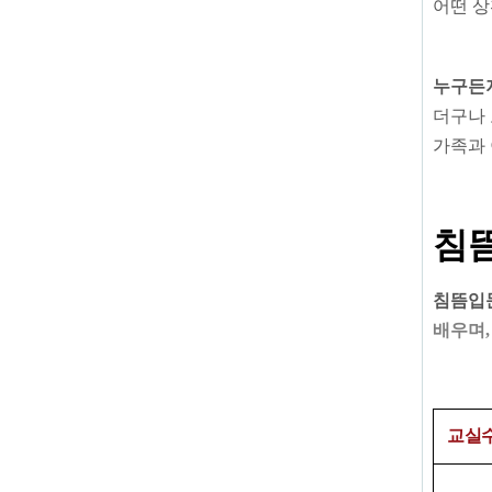
어떤 
누구든
더구나 
가족과 
침
침뜸입
배우며,
교실