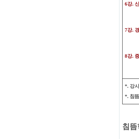
6강
.
신
7
강
.
8
강
.
*.
강
*. ​
침뜸
침뜸