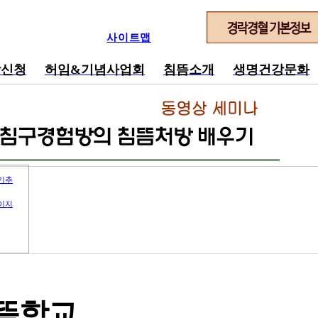
사이트맵
강신청
허임&기념사업회
침뜸소개
생명건강문화
기추
이지
뜸학교