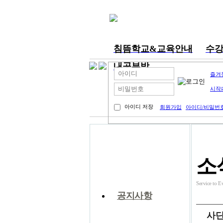
침뜸학교&교육안내
수
내공부방
즐겨
시작
아이디 저장
회원가입
아이디/비밀번
커뮤니티
소
Service t
공지사항
사업회 소식
사단