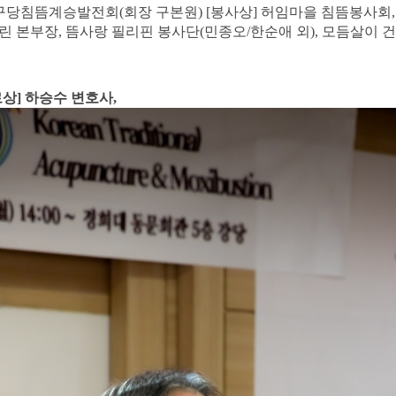
구당침뜸계승발전회
(
회장 구본원
)
[
봉사상
]
허임마을 침뜸봉사회
린 본부장,
뜸사랑 필리핀 봉사단
(
민종오
/
한순애 외
),
모듬살이 건
로상
]
하승수 변호사,