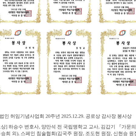
법인 허임기념사업회
20
주년
2025.12.29.
공로상 감사장 봉사상
로상
]
하승수 변호사,
양만석 전 국립맹학교 교사,
김갑기
『
가문의
유승희 외
),
스페인 침술협회
(
김국주 원장
,
조도현 원장
,
신현승 원