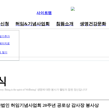
사이트맵
강신청
허임&기념사업회
침뜸소개
생명건강문화
찾기추가
페이지로
호 찾기
식
o Every Being is the spirit of Wellbeing! 생명에 대한 봉사가 웰빙의 참된 정신입니다!
법인 허임기념사업회 20주년 공로상 감사장 봉사상