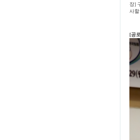
장
]
사할
[
공