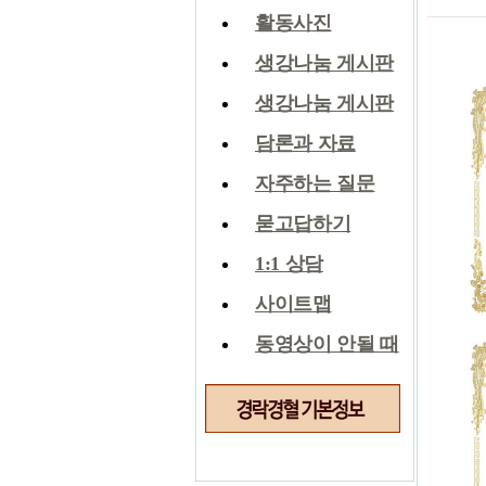
활동사진
생강나눔 게시판
생강나눔 게시판
담론과 자료
자주하는 질문
묻고답하기
1:1 상담
사이트맵
동영상이 안될 때