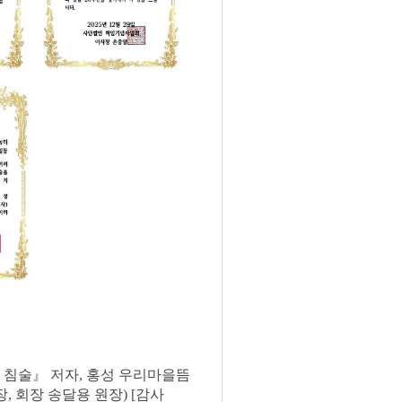
 침술
』
저자,
홍성 우리마을뜸
장
,
회장 송달용 원장
)
[
감사