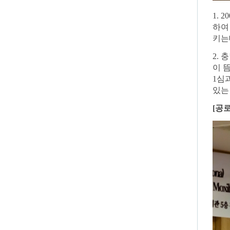
1. 2
하
키는
2.
충
이 
1
심
있는
[
공