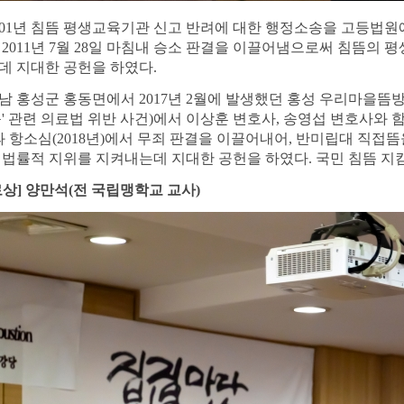
001
년 침뜸 평생교육기관 신고 반려에 대한 행정소송을 고등법원
여
2011
년
7
월
28
일 마침내 승소 판결을 이끌어냄으로써 침뜸의 평
데 지대한 공헌을 하였다
.
남 홍성군 홍동면에서
2017
년
2
월에 발생했던 홍성 우리마을뜸
뜸
'
관련 의료법 위반 사건
)
에서 이상훈 변호사
,
송영섭 변호사와 함
과 항소심
(2018
년
)
에서 무죄 판결을 이끌어내어
,
반미립대 직접뜸을
 법률적 지위를 지켜내는데 지대한 공헌을 하였다
.
국민 침뜸 지
로상
]
양만석
(
전 국립맹학교 교사
)