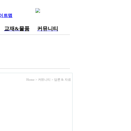
이트맵
교재&물품
커뮤니티
Home > 커뮤니티 >
담론 & 자료