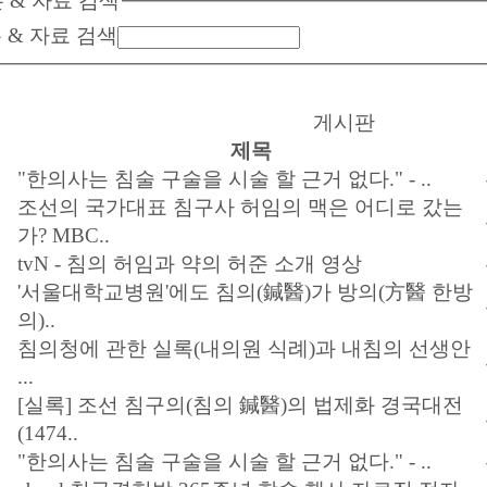
 & 자료 검색
 & 자료 검색
게시판
제목
"한의사는 침술 구술을 시술 할 근거 없다." - ..
조선의 국가대표 침구사 허임의 맥은 어디로 갔는
가? MBC..
tvN - 침의 허임과 약의 허준 소개 영상
'서울대학교병원'에도 침의(鍼醫)가 방의(方醫 한방
의)..
침의청에 관한 실록(내의원 식례)과 내침의 선생안
...
[실록] 조선 침구의(침의 鍼醫)의 법제화 경국대전
(1474..
"한의사는 침술 구술을 시술 할 근거 없다." - ..