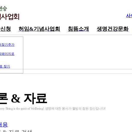
사
강신청
허임&기념사업회
침뜸소개
생명건강문화
겨찾기추가
작페이지로
호 찾기
론 & 자료
o Every Being is the spirit of Wellbeing! 생명에 대한 봉사가 웰빙의 참된 정신입니다!
내용