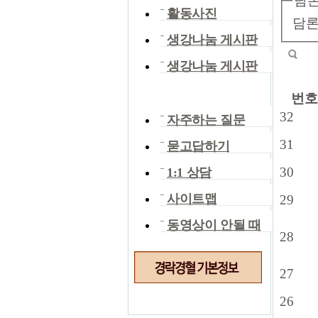
담론
활동사진
담론
생강나눔 게시판
생강나눔 게시판
담론과 자료
번호
32
자주하는 질문
31
묻고답하기
30
1:1 상담
사이트맵
29
동영상이 안될 때
28
27
26