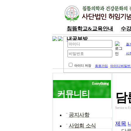
침뜸학교&교육안내
수
내공부방
즐
시
아이디 저장
회원가입
아이디/비밀번
커뮤니티
담
Service t
공지사항
제목
사업회 소식