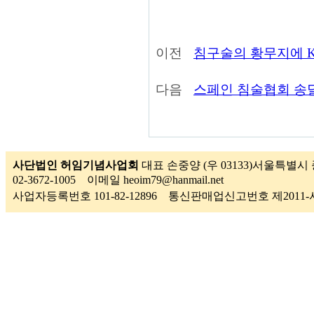
이전
침구술의 황무지에 K
다음
스페인 침술협회 송
사단법인 허임기념사업회
대표 손중양 (우 03133)서울특별시 
02-3672-1005 이메일 heoim79@hanmail.net
사업자등록번호 101-82-12896 통신판매업신고번호 제201