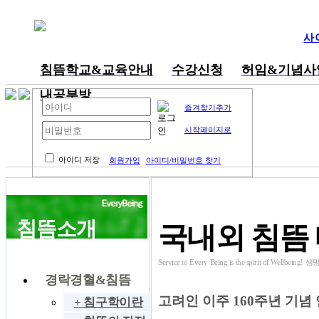
사
침뜸학교&교육안내
수강신청
허임&기념사
내공부방
즐겨찾기추가
시작페이지로
아이디 저장
회원가입
아이디/비밀번호 찾기
침뜸소개
국내외 침뜸
Service to Every Being is the spirit of W
경락경혈&침뜸
고려인 이주 160주년 기념
+ 침구학이란