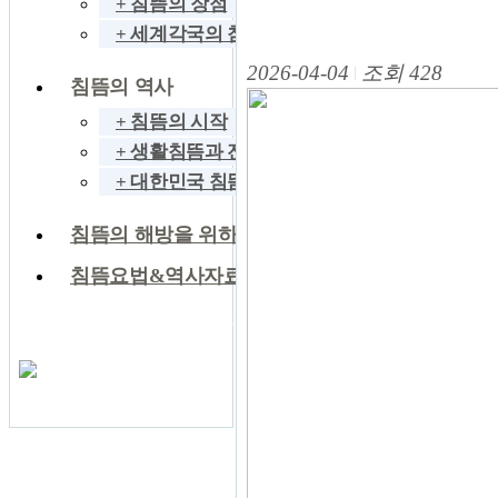
+ 침뜸의 장점
+ 세계각국의 침뜸
2026-04-04
조회 428
침뜸의 역사
+ 침뜸의 시작
+ 생활침뜸과 전문침뜸
+ 대한민국 침뜸전승
침뜸의 해방을 위하여
침뜸요법&역사자료
국내외 침뜸 네트워크