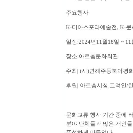
주요행사
K-디아스포라예술전, K-
일정:2024년11월18일 ~ 1
장소:아르촘문화회관
주최| (사)연해주동북아
후원| 아르촘시청,고려인/
문화교류 행사 기간 중에 
분야 단체들과 많은 개인들
풍성하게 만들었다.