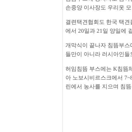
손중양 이사장도 우리옷 모
결련택견협회도 한국 택견을
에서 20일과 21일 양일에 
개막식이 끝나자 침뜸부스에
들만이 아니라 러시아인들도
허임침뜸 부스에는 K침뜸체
아 노보시비르스크에서 7~8
린에서 농사를 지으며 침뜸