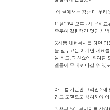
[이 글에서는 침뜸과 우리
11월20일 오후 2시 문화
족무예 결련택견 멋진 시범
K침뜸 체험봉사를 하던 임
을 앞두고는 이기연 대표를 
을 하고, 패션쇼에 참여할 
델들이 무대로 나갈 수 있
아르툠 시민인 고려인 2세
입고 모델로도 참여하여 아
침뜸부스에 봉사자로 참여한