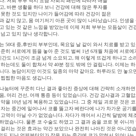
다. 저희 부부 역시 요즘 사회의 패턴에 따라서 애들
고, 바쁜 생활을 하다 보니 건강에 대해 많은 투자를
 못한 것도 있지만 나이가 들어감에 따라 건강이 젊은
과 같지 않고, 몸 여기저기 아픈 곳이 많이 나타났습니다. 인생을 
고 있는 것 같은 느낌을 받았는데 이제 저희 부부는 모듬살이 건
 넘고 있지 않나 생각합니다.
는 50대 중,후반의 부부인데, 목요일 날 같이 와서 치료를 받고 
꾸준히 서로에게 뜸을 놓아 준 것도 벌써 1년 6개월 처음에 서로에
 시간도 1시간이 조금 넘게 소요되고, 왜 이렇게 뜨겁게 하냐고 소
 하는데도 둘이 합쳐서 약 40분 정도 밖에 안 걸립니다. 이제는 
니다. 농담이지만 이것도 일종의 마약 같아요. 하루라도 안 놓으
 찝찝한 마음도 생깁니다.
나눔터에 꾸준히 다닌 결과 좋아진 증상에 대해 간략히 소개하면 
움, 머리 건선, 어깨 통증 등이 있었습니다. 건강 검사결과 고혈압,
 약을 10년 넘게 복용하고 있었습니다. 그 중 제일 괴로운 것은 
 자는 중간에 일어나서 코를 뚫고자 베란다에 나가 차가운 공기를
 고역이 아닐 수가 없었습니다. 자다가 깨어서 시간씩 달밤에 체
하였습니다. 물론 코 수술도 하였고 그 결과 숨을 코로 못 쉬니까
 걸리는 것은 효과는 약간 보았으나 완전히 나아진 것은 아니었습
 정도 지난 언제부터인가 잠을 자는 중간에 코가 막혀서 일어나는