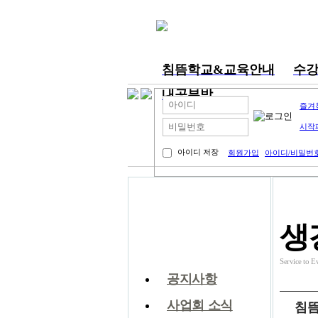
침뜸학교&교육안내
수
내공부방
즐겨
시작
아이디 저장
회원가입
아이디/비밀번
커뮤니티
생
Service t
공지사항
사업회 소식
침뜸