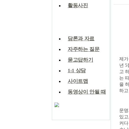
활동사진
생강나눔 게시판
생강나눔 게시판
담론과 자료
자주하는 질문
제가
묻고답하기
년 
1:1 상담
고 
는 
사이트맵
을 
하고
동영상이 안될 때
문명
있고
커다