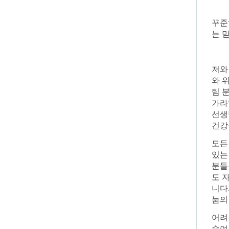
꾸준
는 
저와
와 
팀 
가라
선생
건강
모든
있는
분들
도 
니다
눔의
어려
숙여