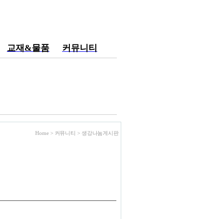
교재&물품
커뮤니티
Home > 커뮤니티 >
생강나눔게시판