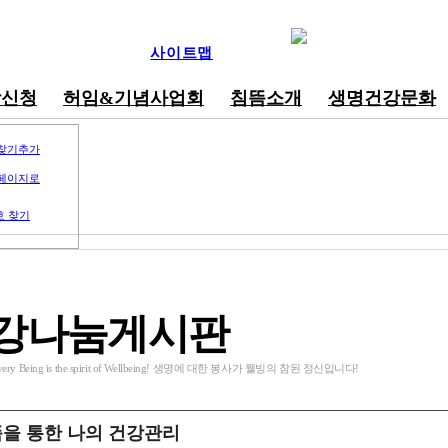
사이트맵
강신청
허임&기념사업회
침뜸소개
생명건강문화
찾기추가
페이지로
호 찾기
강나눔게시판
o Every Being is the spirit of Wellbeing! 생명에 대한 봉사가 웰빙의 참된 정신입니다!
을 통한 나의 건강관리