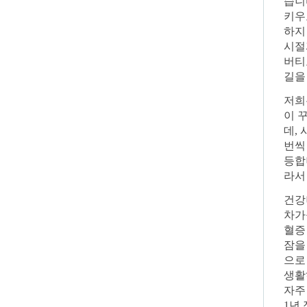
습니
키우
하지
시절
버티
길을
저희
이 
데,
번씩
등합
라서
건강
차가
혈증
잠을
으로
생활
자주
1년