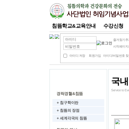
침뜸학교&교육안내
수강신청
즐겨찾기추
시작페이지
아이디 저장
회원가입
아이디/비밀번호 
국내
침뜸소개
Service to 
경락경혈&침뜸
+ 침구학이란
+ 침뜸의 장점
+ 세계각국의 침뜸