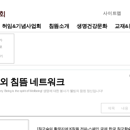
사이트맵
허임&기념사업회
침뜸소개
생명건강문화
교재&
가
로
찾기
외 침뜸 네트워크
Every Being is the spirit of Wellbeing! 생명에 대한 봉사가 웰빙의 참된 정신입니다!
제목
내용
[침구술의 황무지에 K침뜸 전파-스페인 국제 한국 침구학술