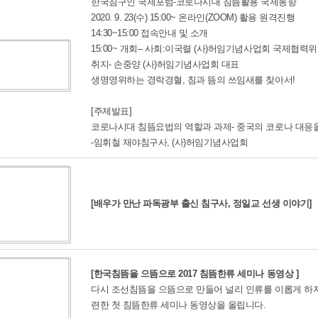
한국침구인 국제포럼-코로나시대 침뜸활용 국제동향
2020. 9. 23(수) 15:00~ 온라인(ZOOM) 활용 원격진행
14:30~15:00 접속안내 및 소개
15:00~ 개회– 사회:이국렬 (사)허임기념사업회 국제협력
취지- 손중양 (사)허임기념사업회 대표
생명영위하는 경락경혈, 침과 뜸의 쓰임새를 찾아서!
[주제발표]
코로나시대 침뜸요법의 역할과 과제- 중국의 코로나 대응
-임휘철 재야침구사, (사)허임기념사업회
[배우가 만난 파독광부 출신 침구사, 정일교 선생 이야기]
[한국침뜸을 으뜸으로 2017 침뜸한류 세미나 동영상 ]
다시 조선침뜸을 으뜸으로 만들어 널리 인류를 이롭게 하
련한 첫 침뜸한류 세미나 동영상을 올립니다.