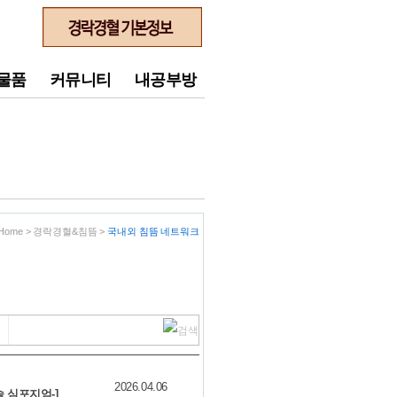
물품
커뮤니티
내공부방
Home > 경락경혈&침뜸 >
국내외 침뜸 네트워크
2026.04.06
 심포지엄-]