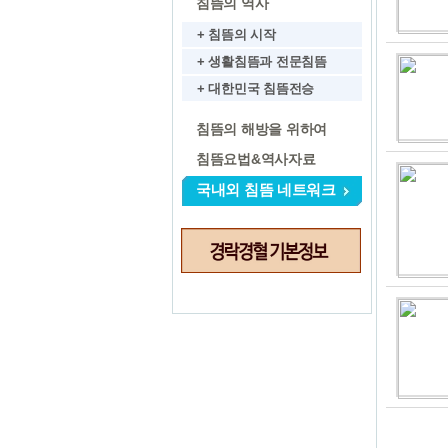
침뜸의 역사
+ 침뜸의 시작
+ 생활침뜸과 전문침뜸
+ 대한민국 침뜸전승
침뜸의 해방을 위하여
침뜸요법&역사자료
국내외 침뜸 네트워크