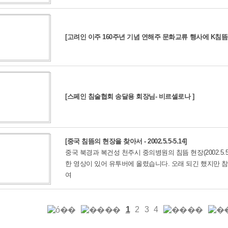
[고려인 이주 160주년 기념 연해주 문화교류 행사에 K침뜸
[스페인 침술협회 송달용 회장님- 비르셀로나 ]
[중국 침뜸의 현장을 찾아서 - 2002.5.5-5.14]
중국 북경과 복건성 천주시 중의병원의 침뜸 현장(2002.5.5~
한 영상이 있어 유투버에 올렸습니다. 오래 되긴 했지만 
여
1
2
3
4