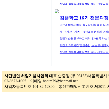
사님과 침뜸봉사활동 많이 하신 선생님들
침뜸학교 16기 전문과정
기본과정에서 배운 침구학 내용을 바탕으로
체 각 기관ㆍ계통ㆍ증상별로 생리와 병리를
침뜸처방을 공부하고 익혀나가도록 하는 
시간:약 200시간(교실수업, 실습 등 포함
사님과 침뜸봉사활동 많이 하신 선생님들
사단법인 허임기념사업회
대표 손중양 (우 03133)서울특별시 
02-3672-1005 이메일 heoim79@hanmail.net
사업자등록번호 101-82-12896 통신판매업신고번호 제201