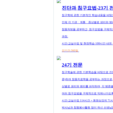
진단과 침구요법-23기 
침구학에 관한 기본적인 학습내용을 바탕
인체 각 기관ㆍ계통ㆍ증상별로 생리와 병리
침뜸처방을 공부하고, 침구요법을 구체적
과정.
시간:교실수업 및 현장학습 108시간 내외 
강기간:360일
24기 전문
침구학술에 관한 기본학습을 바탕으로 진
증)하여 침뜸치료학을 공부하는 과정으로,
상별로 생리와 병리를 파악하며, 각 병증
여러 침구요법을 구체적으로 익혀나가도록
시간:교실수업 114시간 + 동영상강의 7
박사님과 침뜸봉사활동 많이 하신 선생님