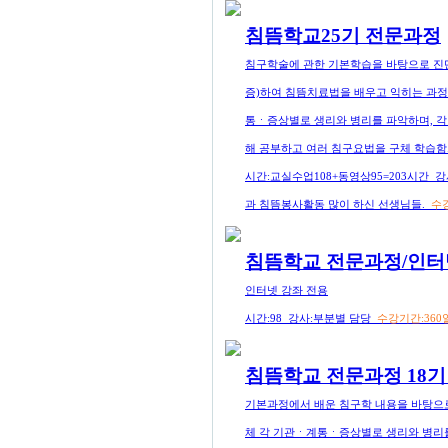
침뜸학교25기 전문과정
침구학술에 관한 기본학습을 바탕으로 진단
증)하여 침뜸치료법을 배우고 익히는 과정
통ㆍ증상별로 생리와 병리를 파악하며, 각
해 공부하고 여러 침구요법을 구체 학습함
시간:교실수업108+동영상95=203시간 
과 침뜸봉사활동 많이 하신 선생님들.
수강
침뜸학교 전문과정/인터
인터넷 강좌 전용
시간:98 강사:부분별 담당
수강기간:360
침뜸학교 전문과정 18
기본과정에서 배운 침구학 내용을 바탕으로
체 각 기관ㆍ계통ㆍ증상별로 생리와 병리를