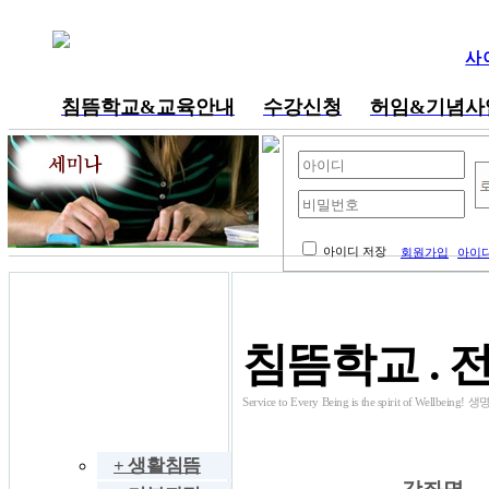
사
침뜸학교&교육안내
수강신청
허임&기념사
내공부방
아이디 저장
회원가입
아이디
동영상 강의
침뜸학교 . 
Service to Every Being is the spirit of W
침뜸학교
+ 생활침뜸