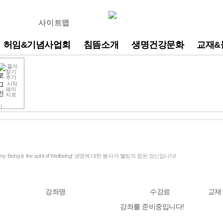
사이트맵
허임&기념사업회
침뜸소개
생명건강문화
교재&
즐겨
찾기
추가
시작
페이
지로
기
Every Being is the spirit of Wellbeing! 생명에 대한 봉사가 웰빙의 참된 정신입니다!
강좌명
수강료
교재
강좌를 준비중입니다!