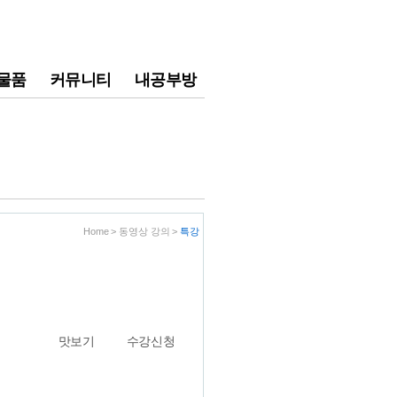
물품
커뮤니티
내공부방
Home > 동영상 강의 >
특강
맛보기
수강신청