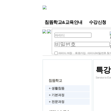
침뜸학교&교육안내
수강신청
아이디 저장
회원가입
아이디/비밀번호 찾
특강
동영상 강의
Service to 
침뜸학교
+ 생활침뜸
+ 기본과정
+ 전문과정