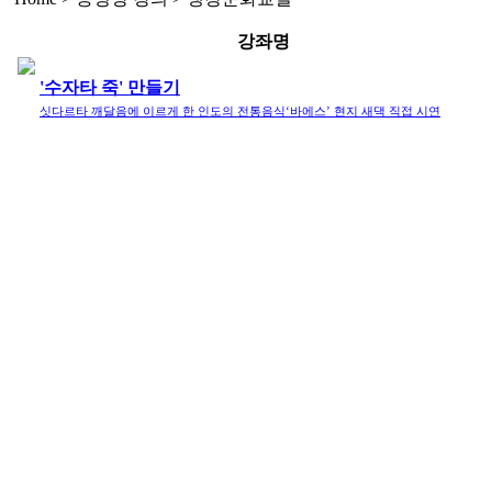
강좌명
'수자타 죽' 만들기
싯다르타 깨달음에 이르게 한 인도의 전통음식‘바에스’ 현지 새댁 직접 시연
X 닫기