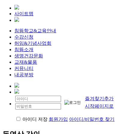
사이트맵
침뜸학교&교육안내
수강신청
허임&기념사업회
침뜸소개
생명건강문화
교재&물품
커뮤니티
내공부방
즐겨찾기추가
시작페이지로
아이디 저장
회원가입
아이디/비밀번호 찾기