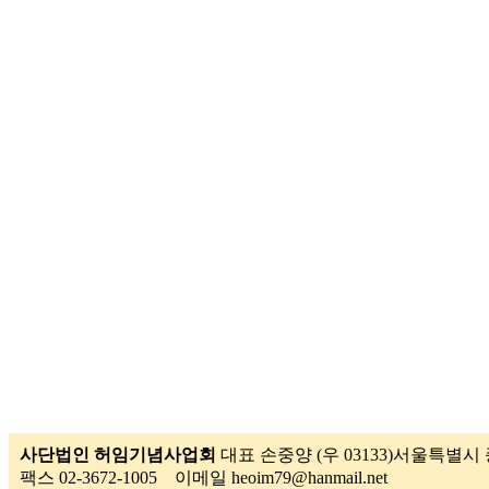
사단법인 허임기념사업회
대표 손중양 (우 03133)서울특별시 종
팩스 02-3672-1005 이메일 heoim79@hanmail.net