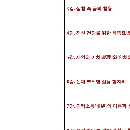
3
강
. 생활 속 뜸의 활용
4
강
. 전신 건강을 위한 침뜸요
5강
. 자연의 이치[
易理]와
인체
6강
.
신체 부위별 실용 혈자리
7
강
.
경락소통
[引經]의 이론과 