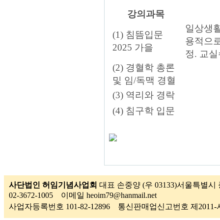
강의과목
일상생활
(1) 침뜸입문
용적으로
2025 가을
정. 교
(2) 경혈학 총론
및 임/독맥 경혈
(3) 역리와 경락
(4) 침구학 입문
사단법인 허임기념사업회
대표 손중양 (우 03133)서울특별시 
02-3672-1005 이메일 heoim79@hanmail.net
사업자등록번호 101-82-12896 통신판매업신고번호 제201