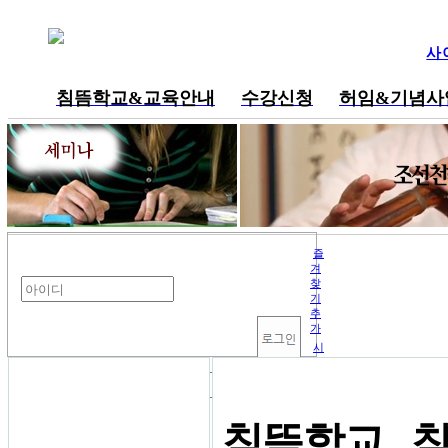
사
침뜸학교&교육안내
수강신청
허임&기념사
내공부방
즐
겨
찾
기
추
가
시
작
페
이
지
동영상 강의
로
침뜸학교 . 