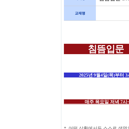
교재명
침뜸
입문
2025
년 9
월4
일
(목
)
부터 3
매주 목
요일 저녁 7시~
*.
어떤 상황에서든 스스로 생명