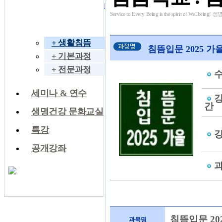
아이디 저장
회원가입
아이디/비밀번호 찾기
Service to Every Being is the spirit of W
침뜸학교
+ 생활침뜸
침뜸입문 2025 가
+ 기본과정
+ 전문과정
세미나 & 연수
간
생명건강 문화교실
특강
공개강좌
침뜸입문 20
과목명