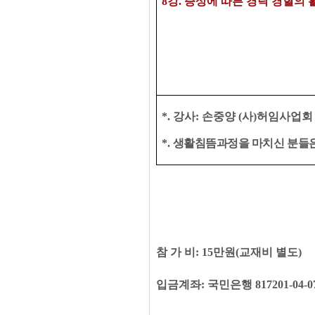
8
강
. 증상에 따른
경락 경혈의 
*.
강사
:
손중양
(
사
)
허임사업회 
*. ​
생활침뜸과정을 마치신 분들은
참 가 비
: 15
만원
(
교재비 별도
)
입금계좌
:
국민은행
817201-04-0