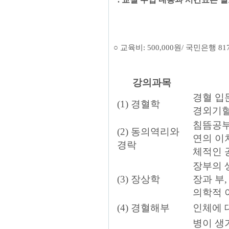
○
교육비
: 500,000
원
/
국민은행
81
강의과목
경혈 입
(1) 경혈학
경외기
침뜸공부
(2) 동의역리와
연의 이
경락
체적인 
장부의 
(3) 장상학
장과 부,
의학적 
(4) 경혈해부
인체에 
병이 생기