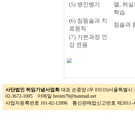
(5) 병인병기
열, 허
학습.
(6) 침뜸술과 치
침술과 
료원칙
(7) 기본과정 인
강 전용
사단법인 허임기념사업회
대표 손중양 (우 03133)서울특별시 
02-3672-1005 이메일 heoim79@hanmail.net
사업자등록번호 101-82-12896 통신판매업신고번호 제201