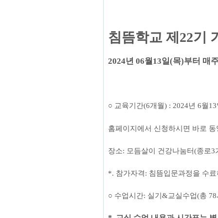
침뜸학교 제
22
기 
2024
년
06
월
13
일
(
목
)
부터 매
○
교육기간
(6
개월
) : 2024
년
6
월
13
홈페이지에서 신청하시면 바로 동
장소
:
모듬살이 건강나눔터
(
종로
3
*.
참가자격
:
침뜸입문과정을 수료
○
수업시간
:
실기
&
교실수업
(
총
78
*.
교실 수업 내용과 시간표는 별