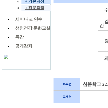
+ 기본과정
+ 전문과정
세미나 & 연수
간
생명건강 문화교실
특강
공개강좌
침뜸학교 2
과목명
교재명