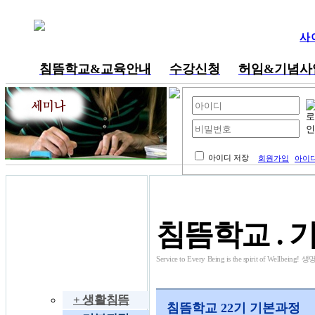
사
침뜸학교&교육안내
수강신청
허임&기념사
내공부방
아이디 저장
회원가입
아이디
동영상 강의
침뜸학교 . 
Service to Every Being is the spirit of W
침뜸학교
+ 생활침뜸
침뜸학교 22기 기본과정