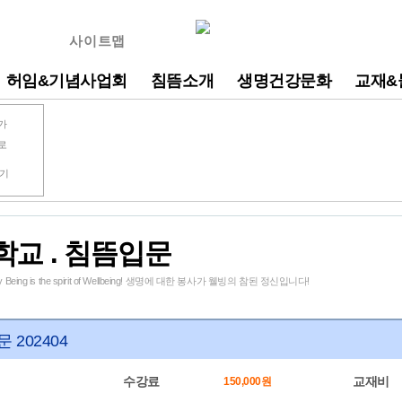
사이트맵
허임&기념사업회
침뜸소개
생명건강문화
교재&
가
로
찾기
학교 . 침뜸입문
very Being is the spirit of Wellbeing! 생명에 대한 봉사가 웰빙의 참된 정신입니다!
 202404
수강료
교재비
150,000원