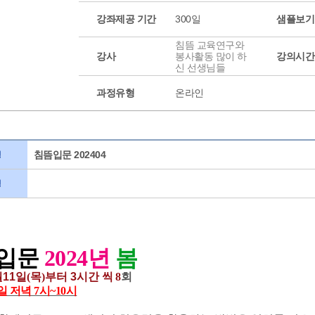
강좌제공 기간
300일
샘플보기
침뜸 교육연구와
강사
봉사활동 많이 하
강의시간
신 선생님들
과정유형
온라인
침뜸입문 202404
명
명
입문
2024년
봄
11
일
(목
)
부터 3시간 씩
8
회
일 저녁 7시~10시