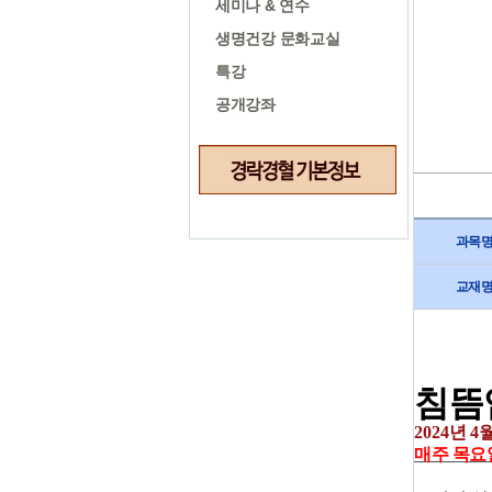
세미나 & 연수
생명건강 문화교실
특강
공개강좌
과목
교재
침뜸
2024
년
4
월
매주 목
요