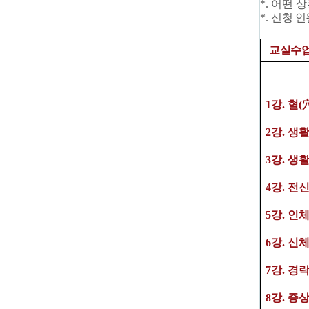
*.
어떤 상
*.
신청 인
교실수
1
강
.
혈
(
2
강
.
생활
3
강
. 생
4
강
. 전
5강
. 인
6강
.
신체
7
강
.
경
8
강
. 증