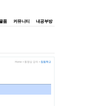
물품
커뮤니티
내공부방
Home > 동영상 강의 >
침뜸학교