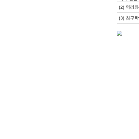
(2) 역리
(3) 침구
X 닫기