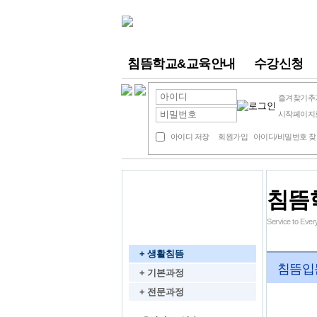
침뜸학교&교육안내
수강신청
즐겨찾기추
시작페이지
아이디 저장
회원가입
아이디/비밀번호 
침뜸
동영상 강의
Service to E
침뜸학교
+ 생활침뜸
침뜸입문
+ 기본과정
+ 전문과정