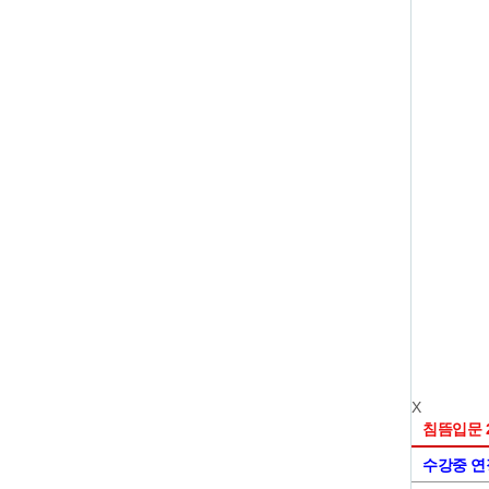
X
침뜸입문 2
수강중 연장