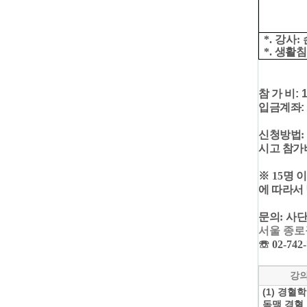
*.
강사
:
*. ​
생활침
참 가 비
: 
입금계좌
신청방법
시고 참가
※
15
명 
에 따라서
문의
:
사단
서울 종로
☏
02-742
강
(1) 경혈학
독맥 경혈