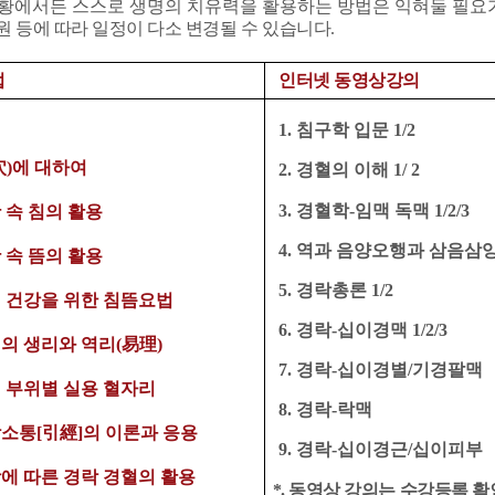
황에서든 스스로 생명의 치유력을 활용하는 방법은 익혀둘 필요
원 등에 따라 일정이 다소 변경될 수 있습니다
.
업
인터넷 동영상강의
1.
침구학 입문
1/2
穴
)
에 대하여
2.
경혈의 이해
1/
2
3. 경혈학-임맥 독맥 1/2/3
 속 침의 활용
4.
역과 음양오행과 삼음삼
활 속 뜸의 활용
5. 경락총론 1/2
신 건강을 위한 침뜸요법
6.
경락-십이경맥
1/
2/3
체의 생리와 역리(易理)
7. 경락-십이경별/기경팔맥
 부위별 실용 혈자리
8. 경락-락맥
락소통
[引經]의 이론과 응용
9. 경락-십이경근/십이피부
상에 따른
경락 경혈의 활용
*. 동영상 강의는 수강등록 확