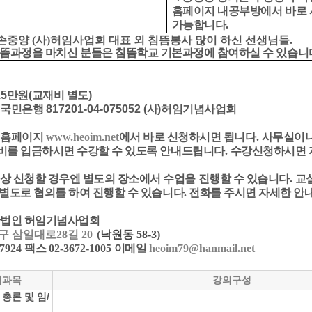
홈페이지 내공부방에서 바로 
가능합니다.
손중양
(
사
)
허임사업회 대표 외 침뜸봉사 많이 하신 선생님들
.
뜸과정을 마치신 분들은 침뜸학교 기본과정에 참여하실 수 있습니
15
만원
(
교재비 별도
)
:
국민은행
817201-04-075052 (
사
)
허임기념사업회
:
홈페이지
www.heoim.net
에서 바로 신청하시면 됩니다
.
사무실이나
비를 입금하시면 수강할 수 있도록 안내드립니다
.
수강신청하시면 
이상 신청할 경우엔 별도의 장소에서 수업을 진행할 수 있습니다
.
교
 별도로 협의를 하여 진행할 수 있습니다.
전화를 주시면 자세한 안
법인 허임기념사업회
구 삼일대로28길 20
(
낙원동 58-3
)
-7924
팩스
02-3672-1005
이메일
heoim79@hanmail.net
의과목
강의구성
 총론 및 임/