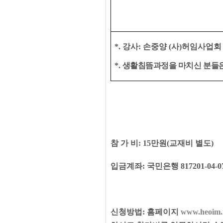
*.
강사
:
손중양
(
사
)
허임사업회 
*. ​
생활침뜸과정을 마치신 분들은
참 가 비
: 15
만원
(
교재비 별도
)
입금계좌
:
국민은행
817201-04-0
신청방법
:
홈페이지
www.heoim.