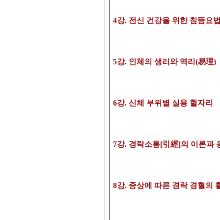
4
강
. 전신 건강을 위한 침뜸요
5강
. 인체의 생리와 역리(易理)
6강
.
신체 부위별 실용 혈자리
7
강
.
경락소통
[引經]의 이론과 
8
강
. 증상에 따른
경락 경혈의 