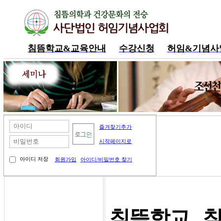
침뜸학교&교육안내
수강신청
허임&기념사
내공부방
즐겨찾기추가
시작페이지로
아이디 저장
회원가입
아이디/비밀번호 찾기
동영상 강의
침뜸학교 . 