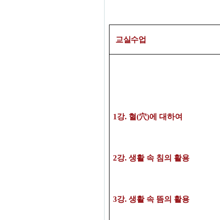
교실수업
1
강
.
혈
(
穴
)
에 대하여
2
강
.
생활 속 침의 활용
3
강
. 생활 속 뜸의 활용