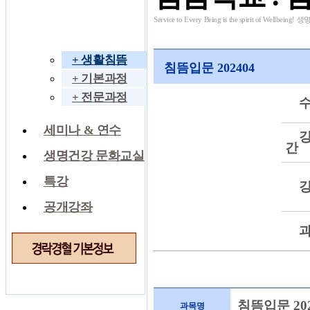
Service to Every Being is the spirit of W
침뜸학교
+ 생활침뜸
침뜸입문 202404
+ 기본과정
+ 전문과정
세미나 & 연수
간
생명건강 문화교실
특강
공개강좌
침뜸입문 202
과목명