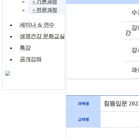
+ 기본과정
+ 전문과정
수
세미나 & 연수
강
간
생명건강 문화교실
특강
강
공개강좌
과
침뜸입문 202
과목명
교재명