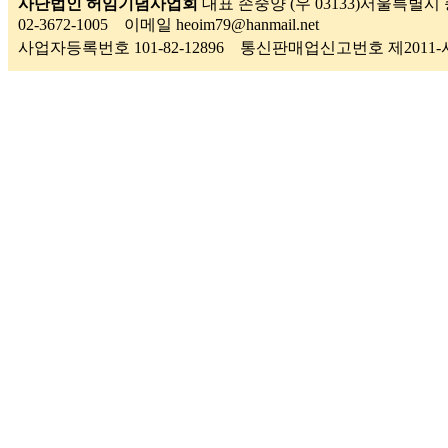
사단법인 허임기념사업회
대표 손중양 (우 03133)서울특별시 
02-3672-1005 이메일 heoim79@hanmail.net
사업자등록번호 101-82-12896 통신판매업신고번호 제201