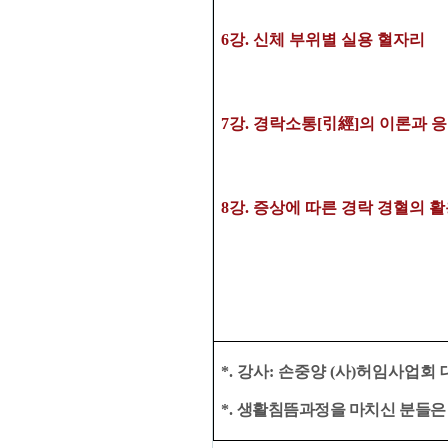
6강
.
신체 부위별 실용 혈자리
7
강
.
경락소통
[引經]의 이론과 
8
강
. 증상에 따른
경락 경혈의 활
*.
강사
:
손중양
(
사
)
허임사업회 
*. ​
생활침뜸과정을 마치신 분들은