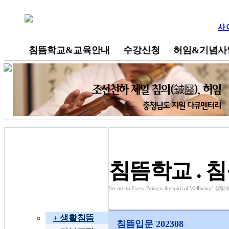
사
침뜸학교&교육안내
수강신청
허임&기념사
내공부방
동영상 강의
침뜸학교 . 
Service to Every Being is the spirit of We
침뜸학교
+ 생활침뜸
침뜸입문 202308