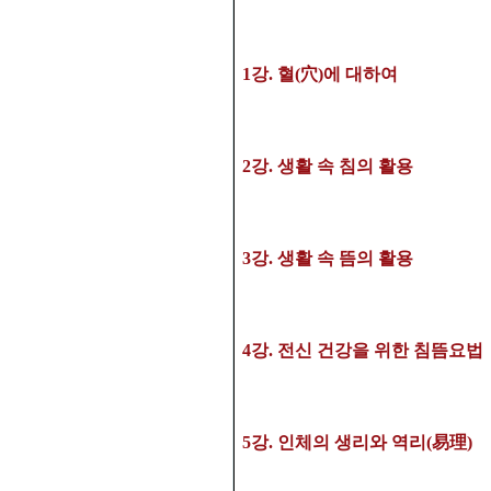
1
강
.
혈
(
穴
)
에 대하여
2
강
.
생활 속 침의 활용
3
강
. 생활 속 뜸의 활용
4
강
. 전신 건강을 위한 침뜸요법
5강
. 인체의 생리와 역리(易理)