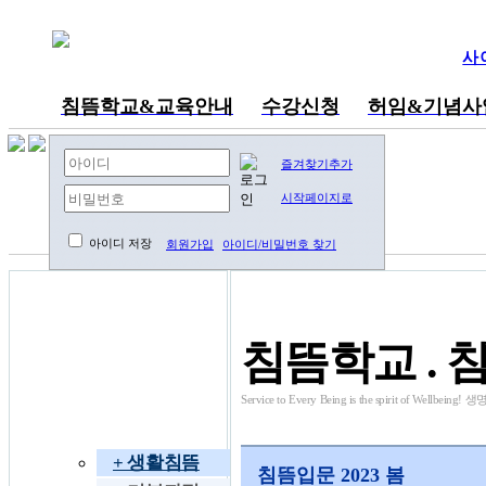
사
침뜸학교&교육안내
수강신청
허임&기념사
내공부방
즐겨찾기추가
시작페이지로
아이디 저장
회원가입
아이디/비밀번호 찾기
동영상 강의
침뜸학교 . 
Service to Every Being is the spirit of W
침뜸학교
+ 생활침뜸
침뜸입문 2023 봄