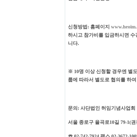
신청방법
:
홈페이지
www.heoim.
하시고 참가비를 입금하시면 수
니다
.
※
10
명 이상 신청할 경우엔 별
룹에 따라서 별도로 협의를 하여
문의
:
사단법인 허임기념사업회
서울 종로구 율곡로
10
길
79-1(
권
☏
02-742-7924
팩스
02-3672-10