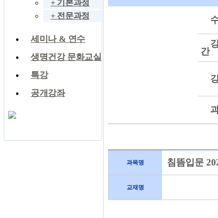
+ 기본과정
+ 전문과정
세미나 & 연수
간
생명건강 문화교실
특강
공개강좌
침뜸입문 20
과목명
교재명