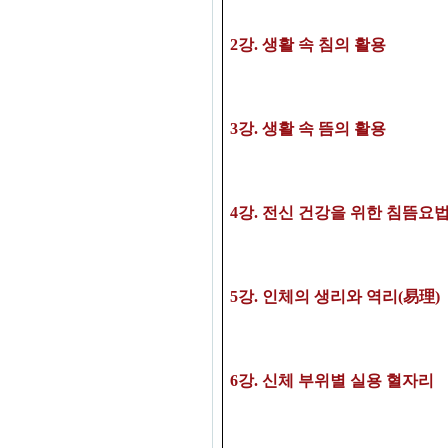
2
강
.
생활 속 침의 활용
3
강
. 생활 속 뜸의 활용
4
강
. 전신 건강을 위한 침뜸요
5강
. 인체의 생리와 역리(易理)
6강
.
신체 부위별 실용 혈자리