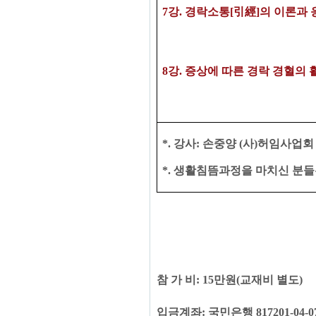
7
강
.
경락소통
[引經]의 이론과 
8
강
. 증상에 따른
경락 경혈의 
*.
강사
:
손중양
(
사
)
허임사업회 
*. ​
생활침뜸과정을 마치신 분들
참 가 비
: 15
만원
(
교재비 별도
)
입금계좌
:
국민은행
817201-04-0