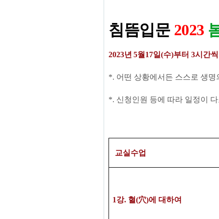
침뜸
입문
2023
2023
년
5
월17
일
(수
)
부터 3시간씩
*.
어떤 상황에서든 스스로 생명
*.
신청인원 등에 따라 일정이 다
교실수업
1
강
.
혈
(
穴
)
에 대하여