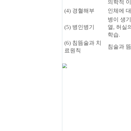
의학적 이
(4) 경혈해부
인체에 대
병이 생기
(5) 병인병기
열, 허실
학습.
(6) 침뜸술과 치
침술과 뜸
료원칙
X 닫기