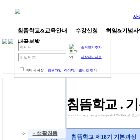
사
침뜸학교&교육안내
수강신청
허임&기념사
내공부방
즐겨찾기추가
시작페이지로
아이디 저장
회원가입
아이디/비밀번호 찾기
동영상 강의
침뜸학교 . 
Service to Every Being is the spirit of We
침뜸학교
+ 생활침뜸
침뜸학교 제18기 기본과정