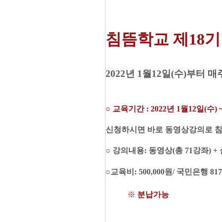
침뜸학교 제
18
기
2022
년 1
월12
일
(수
)
부터 매
○
교육기간
: 2022
년 1
월
12
일
(수
) 
신청하시면 바로 동영상강의로 침
○
강의내용
:
동영상
(
총
71
강좌
) +
○
교육비
: 500,000
원
/
국민은행
817
※
분납가능