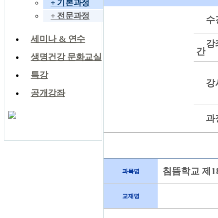
+ 기본과정
+ 전문과정
수
세미나 & 연수
강
간
생명건강 문화교실
특강
강
공개강좌
과
침뜸학교 제1
과목명
교재명