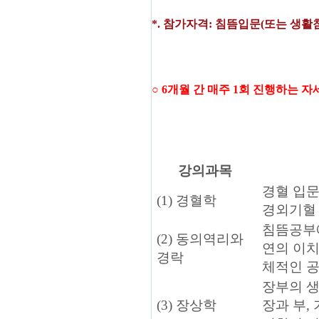
*.
참가자격
:
침뜸입문
(
또는 생활
○ 6개월 간 매주 1회 진행하는 자
강의과목
경혈 입문
(1) 경혈학
경외기혈
침뜸공부에
(2) 동의역리와
연의 이치
경락
체적인 공
장부의 생
(3) 장상학
장과 부,