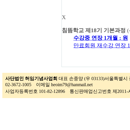
X
침뜸학교 제18기 기본과정
(
수강중 연장 1개월 :
원
만료회원 재수강 연장 1
사단법인 허임기념사업회
대표 손중양 (우 03133)서울특별시 
02-3672-1005 이메일 heoim79@hanmail.net
사업자등록번호 101-82-12896 통신판매업신고번호 제201