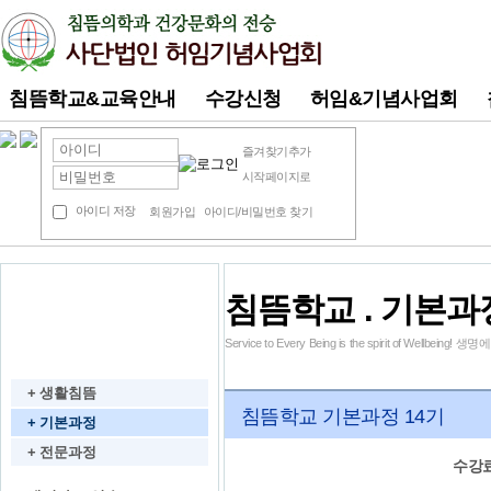
침뜸학교&교육안내
수강신청
허임&기념사업회
즐겨찾기추가
시작페이지로
아이디 저장
회원가입
아이디/비밀번호 찾기
침뜸학교 . 기본과
동영상 강의
Service to Every Being is the spirit of Wel
침뜸학교
+ 생활침뜸
침뜸학교 기본과정 14기
+ 기본과정
+ 전문과정
수강