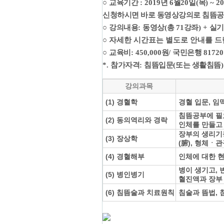
○
교육기간
: 2019
년
6
월
20
일
(
목
) ~ 2
신청하시면 바로 동영상강의로 침뜸공
○
강의내용
:
동영상
(
총
71
강좌
) +
실기
○
자세한 시간표는 별도로 안내를 드
○
교육비
: 450,000
원
/
국민은행
81720
*.
참가자격
:
침뜸입문
(
또는 생활침뜸
강의과목
(1) 경혈학
경혈 입문, 임
침뜸공부에 필
(2) 동의역리와 경락
인체를 만들고
장부의 생리기능
(3) 장상학
(腑), 형체ㆍ
(4) 경혈해부
인체에 대한 
병이 생기고, 
(5) 병인병기
혈진액과 장부 
(6) 침뜸술과 치료원칙
침술과 뜸법, 