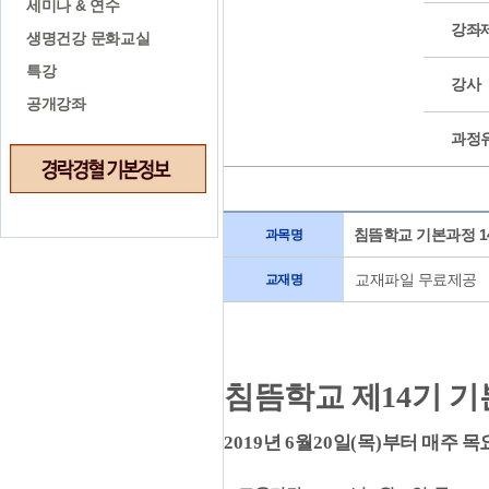
세미나 & 연수
강좌
생명건강 문화교실
특강
강사
공개강좌
과정
침뜸학교 기본과정 1
과목명
교재파일 무료제공
교재명
침뜸학교 제
14
기 기
2019
년
6
월
20
일
(
목
)
부터 매주 목