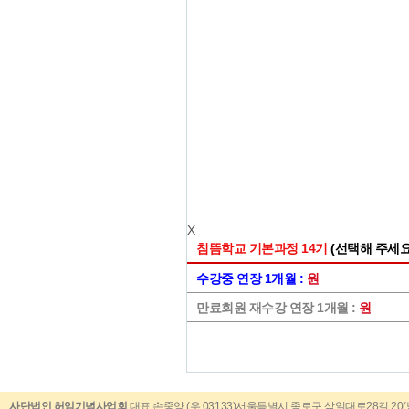
X
침뜸학교 기본과정 14기
(선택해 주세요
수강중 연장 1개월 :
원
만료회원 재수강 연장 1개월 :
원
사단법인 허임기념사업회
대표 손중양 (우 03133)서울특별시 종로구 삼일대로28길 20(낙원동 