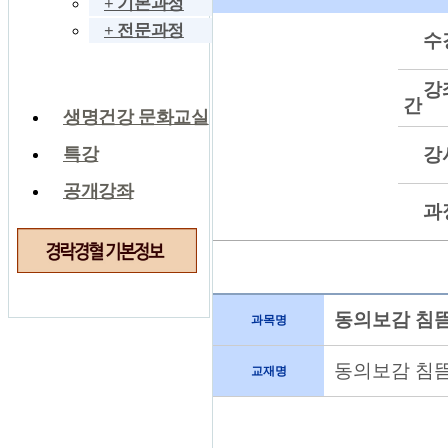
+ 기본과정
+ 전문과정
수
세미나 & 연수
강
간
생명건강 문화교실
강
특강
공개강좌
과
동의보감 침뜸
과목명
동의보감 침
교재명