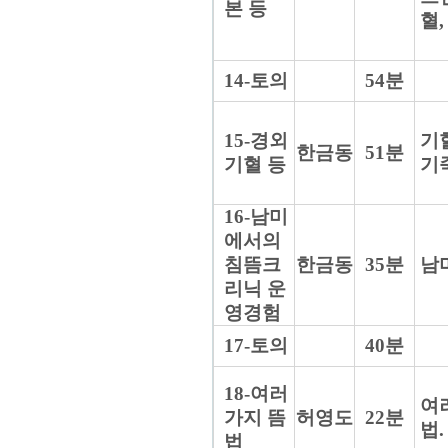
본 등
혈,
14-토의
54분
15-경외
기혈
한금동
51분
기혈 등
기
16-남미
에서의
침뜸크
한금동
35분
남
리닉 운
영경험
17-토의
40분
18-여러
여
가지 뜸
허영도
22분
법
법