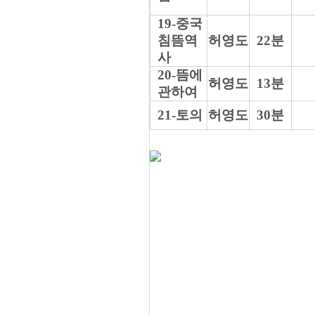
19-중국
침뜸역
허영도
22분
사
20-뜸에
허영도
13분
관하여
21-토의
허영도
30분
X 닫기