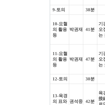
9-토의
38분
10-요혈
기
의 활용
박권재
41분
오
등
는
11-요혈
기
의 활용
박권재
47분
오
등
는
12-토의
30분
육
13-육경
接經
의 표와
권석중
42분
르