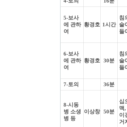
4-토의
16분
5-보사
침
에 관하
황경호
1시간
술
여
들
6-보사
침
에 관하
황경호
30분
술
여
들
7-토의
36분
십
8-시동
맥,
병 소생
이상창
50분
이
병 등
거