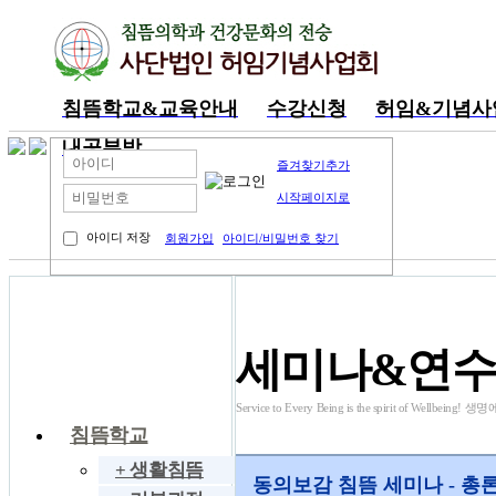
침뜸학교&교육안내
수강신청
허임&기념사
내공부방
즐겨찾기추가
시작페이지로
아이디 저장
회원가입
아이디/비밀번호 찾기
동영상 강의
세미나&연
Service to Every Being is the spirit of We
침뜸학교
+ 생활침뜸
동의보감 침뜸 세미나 - 총