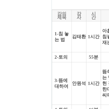
강의
강
시
제목
사
간
아
1-침 놓
김태환
1시간
침
는 법
재
2-토의
55분
뜸쑥
는
3-뜸에
안원석
1시간
헌
대하여
한
씨