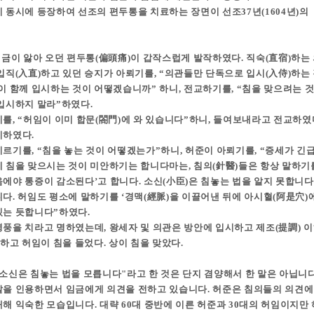
이 동시에 등장하여 선조의 편두통을 치료하는 장면이 선조37년(1604년)
 임금이 앓아 오던 편두통(偏頭痛)이 갑작스럽게 발작하였다. 직숙(直宿)하는
입직(入直)하고 있던 승지가 아뢰기를, “의관들만 단독으로 입시(入侍)하는
이 함께 입시하는 것이 어떻겠습니까” 하니, 전교하기를, “침을 맞으려는 
 입시하지 말라”하였다.
를, “허임이 이미 합문(閤門)에 와 있습니다”하니, 들여보내라고 전교하였다.
시하였다.
이르기를, “침을 놓는 것이 어떻겠는가”하니, 허준이 아뢰기를, “증세가 긴
 침을 맞으시는 것이 미안하기는 합니다마는, 침의(針醫)들은 항상 말하기를
음에야 통증이 감소된다’고 합니다. 소신(小臣)은 침놓는 법을 알지 못합니
다. 허임도 평소에 말하기를 ‘경맥(經脈)을 이끌어낸 뒤에 아시혈(阿是穴)에
있는 듯합니다”하였다.
풍을 치라고 명하였는데, 왕세자 및 의관은 방안에 입시하고 제조(提調) 이
정하고 허임이 침을 들었다. 상이 침을 맞았다.
"소신은 침놓는 법을 모릅니다"라고 한 것은 단지 겸양해서 한 말은 아닙니다
말을 인용하면서 임금에게 의견을 전하고 있습니다. 허준은 침의들의 의견에
대해 익숙한 모습입니다. 대략 60대 중반에 이른 허준과 30대의 허임이지만