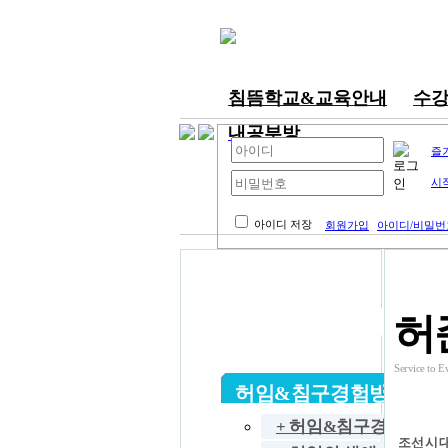
침뜸학교&교육안내
수
내공부방
즐
시
아이디 저장
회원가입
아이디/비밀번
허임&기념사업
허
회
Service t
허임&침구경험방
+ 허임&침구경험방
조선시대