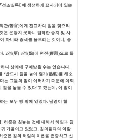
의『선조실록󰡕에 생생하게 묘사되어 있습
 의관(醫官)에게 전교하여 침을 맞으려
 것은 온당치 못하니 입직한 승지 및 사
것이 아니라 증세를 물으려는 것이니, 승
 2경(更) 3점(點)에 편전(便殿)으로 들
급하니 상례에 구애받을 수는 없습니다.
 ‘반드시 침을 놓아 열기(熱氣)를 해소
다마는 그들의 말이 이러하기 때문에 아뢰
 침을 놓을 수 있다’고 했는데, 이 말이
하는 모두 방 밖에 있었다. 남영이 혈
. 허준은 침놓는 것에 대해서 허임과 침
 귀 기울이고 있었고, 침의들과의 역할
 허준은 침의 허임의 이론을 존중하고 신