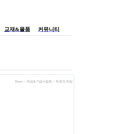
교재&물품
커뮤니티
Home > 허임&기념사업회 >
허준과 허임