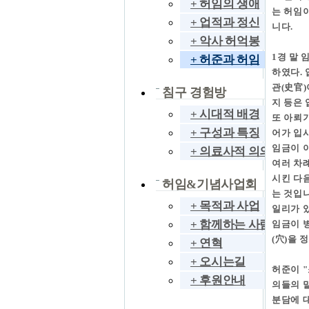
+ 허임의 생애
는 허임
+ 업적과 정신
니다.
+ 악사 허억봉
1경 말
+ 허준과 허임
하였다. 
관(史官)
침구 경험방
지 등은
+ 시대적 배경
또 아뢰기
+ 구성과 특징
어가 입
임금이 
+ 의료사적 의의
여러 차례
시킨 다
허임&기념사업회
는 것입니
+ 목적과 사업
일리가 
+ 함께하는 사람들
임금이 병
(穴)을 
+ 연혁
+ 오시는길
허준이 
+ 후원안내
의들의 
분담에 