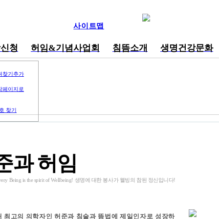
사이트맵
강신청
허임&기념사업회
침뜸소개
생명건강문화
겨찾기추가
작페이지로
호 찾기
준과 허임
o Every Being is the spirit of Wellbeing! 생명에 대한 봉사가 웰빙의 참된 정신입니다!
 최고의 의학자인 허준과 침술과 뜸법에 제일인자로 성장하