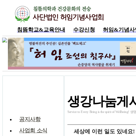
침뜸학교&교육안내
수강신청
허임&기념사
내공부방
커뮤니티
생강나눔게
Service to Every Being is the spirit of W
공지사항
사업회 소식
세상에 이런 일도 있네요!