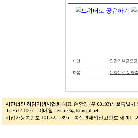
연간기부금모금
이전
돈화문로 문화축
다음
사단법인 허임기념사업회
대표 손중양 (우 03133)서울특별시 
02-3672-1005 이메일 heoim79@hanmail.net
사업자등록번호 101-82-12896 통신판매업신고번호 제201