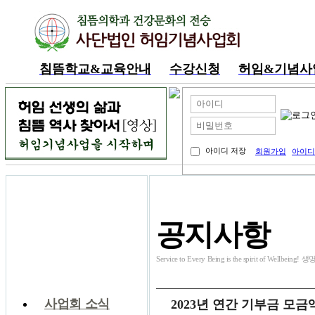
침뜸학교&교육안내
수강신청
허임&기념사
내공부방
아이디 저장
회원가입
아이디
커뮤니티
공지사항
Service to Every Being is the spirit of W
공지사항
사업회 소식
2023년 연간 기부금 모