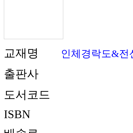
교재명
인체경락도&전
출판사
도서코드
ISBN