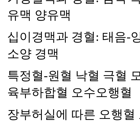
유맥 양유맥
십이경맥과 경혈: 태음-양
소양 경맥
특정혈-원혈 낙혈 극혈 
육부하합혈 오수오행혈
장부허실에 따른 오행혈