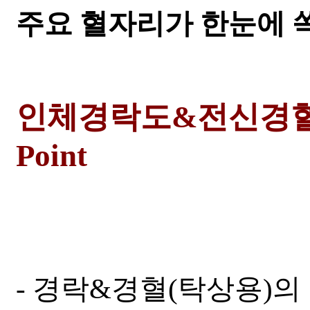
주요 혈자리가 한눈에 
인체경락도&전신경혈도 Me
Point
- 경락&경혈(탁상용)의