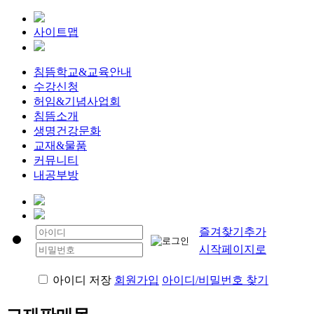
사이트맵
침뜸학교&교육안내
수강신청
허임&기념사업회
침뜸소개
생명건강문화
교재&물품
커뮤니티
내공부방
즐겨찾기추가
시작페이지로
아이디 저장
회원가입
아이디/비밀번호 찾기