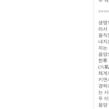
※ 역
====
생명
라서
움직일
내지
자는
음양
한寒
(六
체계
키면
경락
는 
두 이
음양