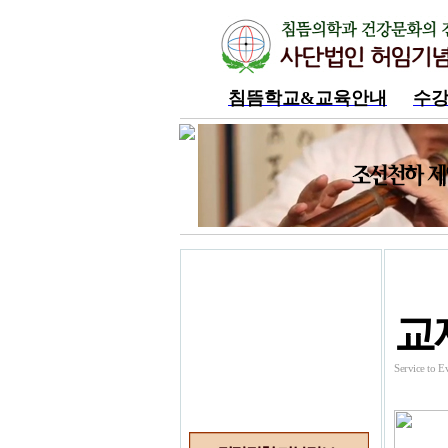
침뜸학교&교육안내
수
내공부방
교재판매몰
교
Service t
기본도서