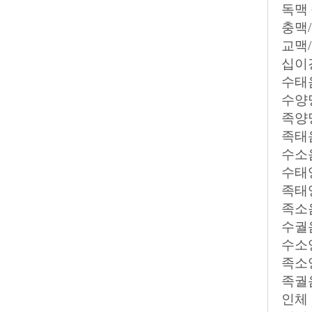
독맥 
충맥/
교맥/
십이
수태음
수양명
족양명
족태음
수소음
수태양
족태양
족소음
수궐음
수소양
족소양
족궐음
인체