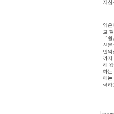
지침서
====
엮은
교 
『월
신문
민의신
까지
해 
하는
에는
력하