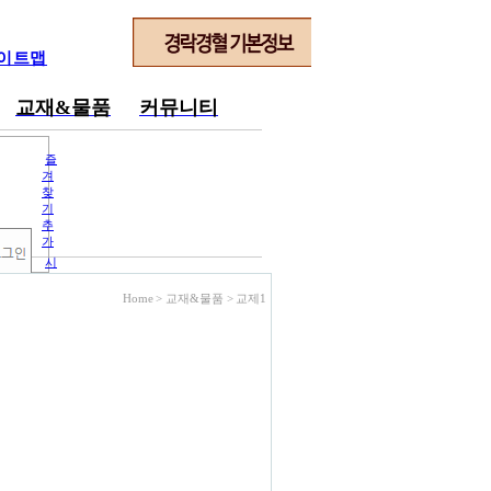
이트맵
교재&물품
커뮤니티
즐
겨
찾
기
추
가
시
작
페
Home > 교재&물품 >
교제1
이
지
로