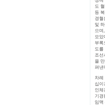
상에
도 
등 
경혈
및 
으며
모았
부록
도를
조선
을 
펴낸
차례
십이
인체
기경
임맥 