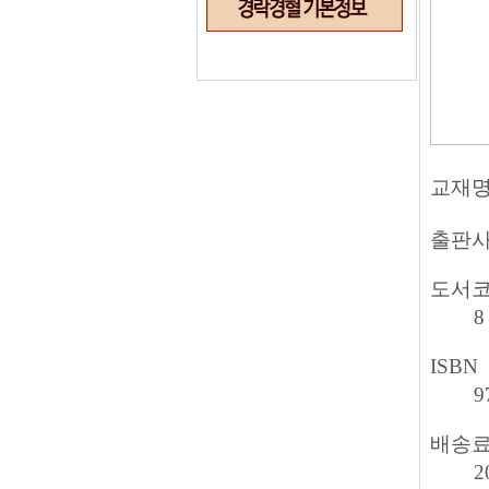
교재
출판
도서
8
ISBN
9
배송
2