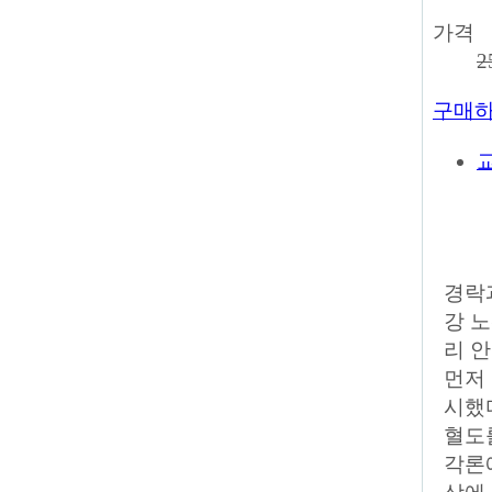
가격
2
구매
경락
강 
리 
먼저
시했
혈도
각론