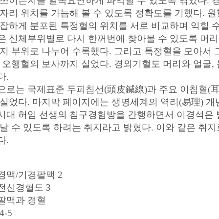
 쓰이는지를 일목요연하게 파악할 수 있도록 엮었다. 
혈자리 위치를 가늠해 볼 수 있도록 정확도를 기했다. 
복잡하게 분포된 특정혈의 위치를 서로 비교하며 익힐 
은 신체부위별로 다시 한꺼번에 찾아볼 수 있도록 머리
하지 부위로 나누어 수록했다. 그리고 특정혈을 모아서
, 오행혈의 보사까지 실었다. 경외기혈도 머리와 얼굴,
다.
으로는 국제표준 두피침선(頭皮鍼線)과 주요 이침혈(耳鍼
 실었다. 마지막 페이지에는 생명세계의 역리(易理) 개
시대 허임 선생의 침구경험방을 간행하면서 이경석은 
만날 수 있도록 하려는 취지라고 밝혔다. 이와 같은 취
다.
경맥/기경팔맥 2
전신경혈도 3
팔맥과 경혈
4-5