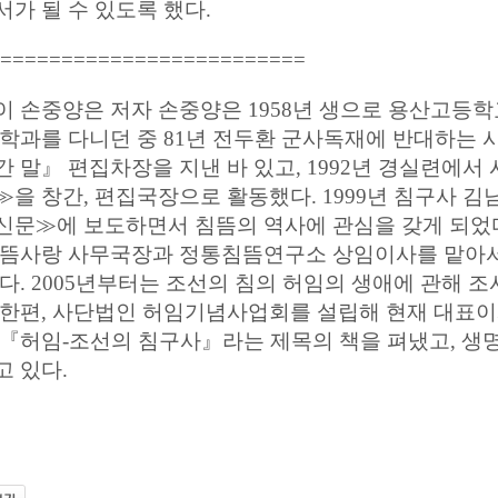
가 될 수 있도록 했다.
=========================
이 손중양은 저자 손중양은 1958년 생으로 용산고등
철학과를 다니던 중 81년 전두환 군사독재에 반대하는 
간 말』 편집차장을 지낸 바 있고, 1992년 경실련에
≫을 창간, 편집국장으로 활동했다. 1999년 침구사 김
문≫에 보도하면서 침뜸의 역사에 관심을 갖게 되었다. 
 뜸사랑 사무국장과 정통침뜸연구소 상임이사를 맡아서 
왔다. 2005년부터는 조선의 침의 허임의 생애에 관해
 한편, 사단법인 허임기념사업회를 설립해 현재 대표이사
 『허임-조선의 침구사』라는 제목의 책을 펴냈고, 생
고 있다.