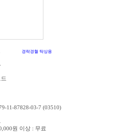
명
경락경혈 탁상용
사
코드
79-11-87828-03-7 (03510)
료
0,000원 이상 : 무료