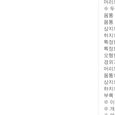
머리의
※ 두
몸통 
몸통 
상지의
하지의
특정
특정혈
오행
경외
머리
몸통
상지
하지
부록
※ 이
※ 개