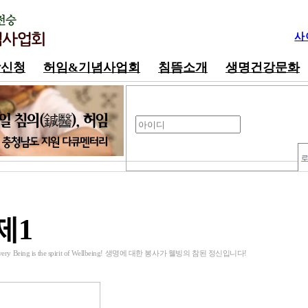
사
강신청
허임&기념사업회
침뜸소개
생명건강문화
제1
아이디 저장
회원가입
아이디/비밀번호 찾기
o Every Being is the spirit of Wellbeing! 생명에 대한 봉사가 웰빙의 참된 정신입니다!