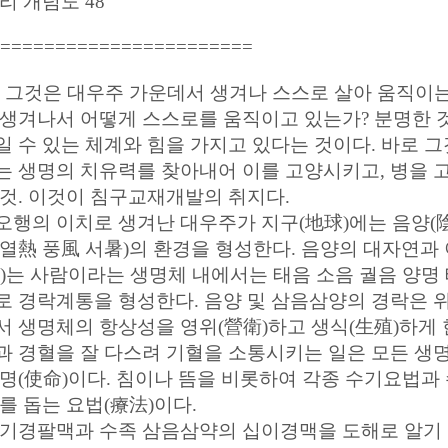
리 개념도 48
=======================
! 그것은 대우주 가운데서 생겨나 스스로 살아 움직이는
 생겨나서 어떻게 스스로를 움직이고 있는가? 분명한 
 수 있는 체계와 힘을 가지고 있다는 것이다. 바로 그것
는 생명의 치유력를 찾아내어 이를 고양시키고, 병을 
 것. 이것이 침구교재개발의 취지다.
오행의 이치로 생겨난 대우주가 지구(地球)에는 음양(陰
 열熱 풍風 서暑)의 환경을 형성한다. 음양의 대자연과
氣)는 사람이라는 생명체 내에서는 태음 소음 궐음 양
로 경락계통을 형성한다. 음양 및 삼음삼양의 경락은 
서 생명체의 항상성을 영위(營衛)하고 생식(生殖)하게 
과 경혈을 잘 다스려 기혈을 소통시키는 일은 모든 생
사명(使命)이다. 침이나 뜸을 비롯하여 각종 수기요법과
를 돕는 요법(療法)이다.
 기경팔맥과 수족 삼음삼약의 십이경맥을 도해로 알기