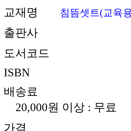
교재명
침뜸셋트(교육용
출판사
도서코드
ISBN
배송료
20,000원 이상 : 무료
가격