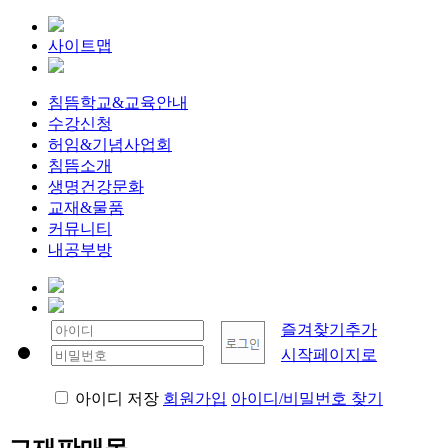
사이트맵
침뜸학교&교육안내
수강신청
허임&기념사업회
침뜸소개
생명건강문화
교재&물품
커뮤니티
내공부방
즐겨찾기추가
시작페이지로
아이디 저장
회원가입
아이디/비밀번호 찾기