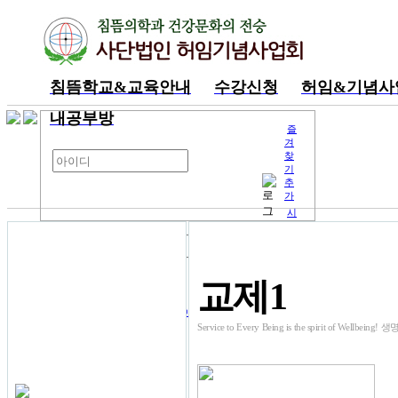
침뜸학교&교육안내
수강신청
허임&기념사
내공부방
즐
겨
찾
기
추
가
시
작
페
이
지
교재판매몰
로
교제1
아이디 저장
회원가입
아이디/비밀번호 찾기
Service to Every Being is the spirit of W
기본도서