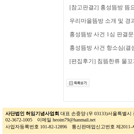
[참고판결2] 홍성뜸방 뜸
우리마을뜸방 소개 및 경
홍성뜸방 사건 1심 판결문
홍성뜸방 사건 항소심(결심
[편집후기] 침뜸한류 물
사단법인 허임기념사업회
대표 손중양 (우 03133)서울특별시 
02-3672-1005 이메일 heoim79@hanmail.net
사업자등록번호 101-82-12896 통신판매업신고번호 제201