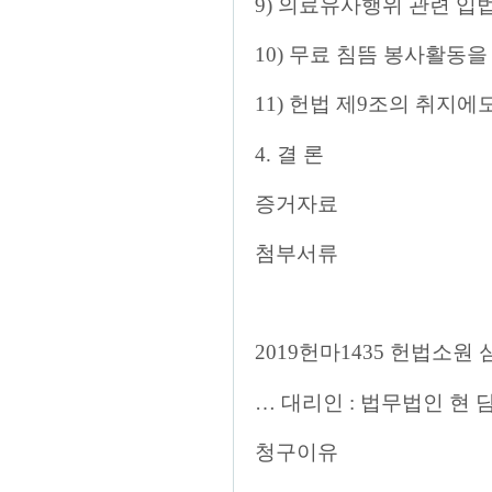
9) 의료유사행위 관련 입
10) 무료 침뜸 봉사활동
11) 헌법 제9조의 취지에
4. 결 론
증거자료
첨부서류
2019헌마1435 헌법소원 심판
… 대리인 : 법무법인 현
청구이유