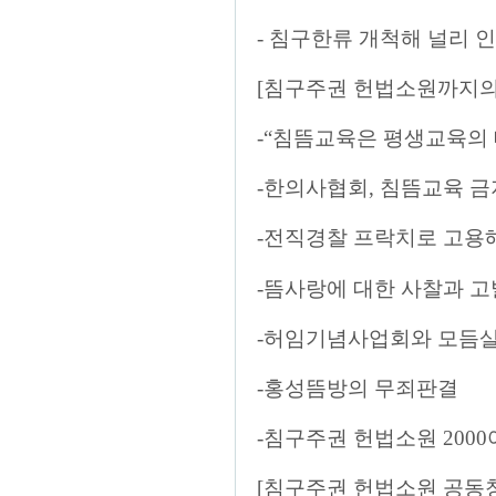
- 침구한류 개척해 널리 
[침구주권 헌법소원까지의
-“침뜸교육은 평생교육의 
-한의사협회, 침뜸교육 금
-전직경찰 프락치로 고용
-뜸사랑에 대한 사찰과 고
-허임기념사업회와 모듬
-홍성뜸방의 무죄판결
-침구주권 헌법소원 200
[침구주권 헌법소원 공동