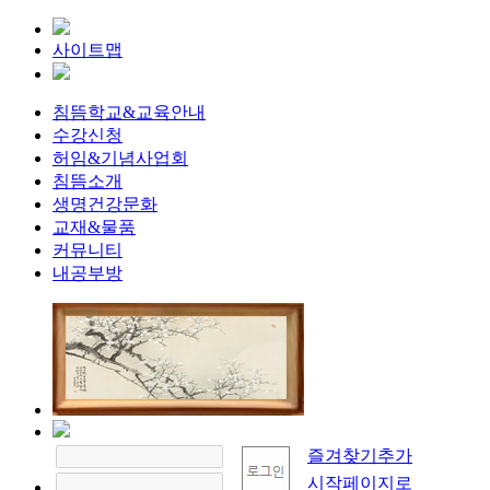
사이트맵
침뜸학교&교육안내
수강신청
허임&기념사업회
침뜸소개
생명건강문화
교재&물품
커뮤니티
내공부방
즐겨찾기추가
시작페이지로