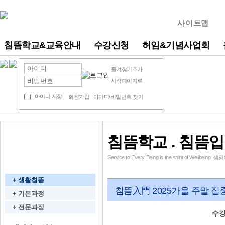
사이트맵
침뜸학교&교육안내
수강신청
허임&기념사업회
즐겨찾기추가
시작페이지로
아이디 저장
회원가입
아이디/비밀번호 찾기
침뜸학교 . 침뜸
동영상 강의
Service to Every Being is the spirit of We
침뜸학교
+ 생활침뜸
침뜸入門 2025가을 주말 
+ 기본과정
+ 전문과정
수