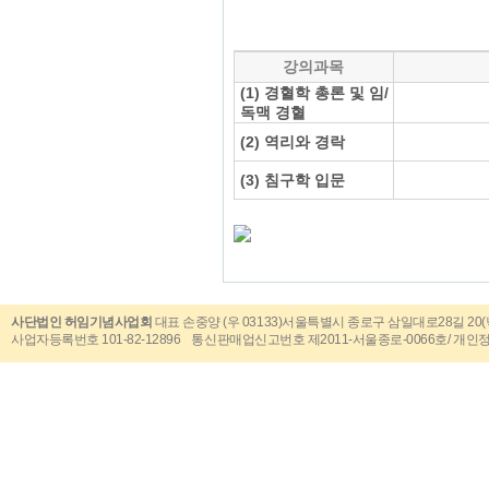
강의과목
(1) 경혈학 총론 및 임/
독맥 경혈
(2) 역리와 경락
(3) 침구학 입문
사단법인 허임기념사업회
대표 손중양 (우 03133)서울특별시 종로구 삼일대로28길 20(낙원동 
사업자등록번호 101-82-12896 통신판매업신고번호 제2011-서울종로-0066호/ 