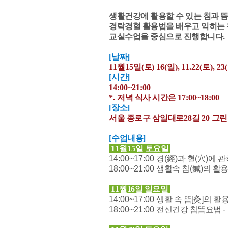
생활건강에 활용할 수 있는 침과 
경락경혈 활용법을 배우고 익히는
교실수업을 중심으로 진행합니다
.
[
날짜
]
11
월
15일(
토
) 16(
일
),
11.22(
토
), 23(
[
시간
]
14:00~21:00
*.
저녁 식사 시간은
17:00~18:00
[
장소
]
서울 종로구 삼일대로
28
길
20
그
[
수업내용
]
1
1
월
15
일 토요일
14:00~17:00
경
(
經
)
과 혈
(
穴
)
에 
18:00~21:00
생활속 침
(
鍼
)
의 활
11
월16
일 일요일
14:00~17:00
생활 속 뜸
[
灸
]
의 활
18:00~21:00
전신건강 침뜸요법
-