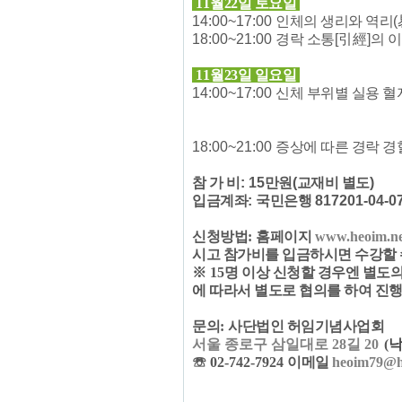
11
월22
일 토요일
14:00~17:00
인체의 생리와 역리
(
18:00~21:00
경락 소통
[
引經
]
의 
11
월23
일 일요일
14:00~17:00
신체 부위별 실용 
18:00~21:00
증상에 따른 경락 경
참 가 비
: 15
만원
(
교재비 별도
)
입금계좌
:
국민은행
817201-04-07
신청방법
:
홈페이지
www.heoim.ne
시고 참가비를 입금하시면 수강할
※
15
명 이상 신청할 경우엔 별도
에 따라서 별도로 협의를 하여 진행
문의
:
사단법인 허임기념사업회
서울 종로구 삼일대로 28길 20
(
낙
☏
02-742-7924
이메일
heoim79@h