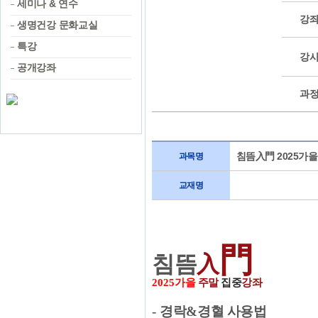
세미나 & 연수
강좌
생명건강 문화교실
특강
강
공개강좌
과
침뜸入門 2025가
과목명
교재명
門
침뜸
入
2025
가을
주말
집중
강좌
-
경락
&
경혈 사용법