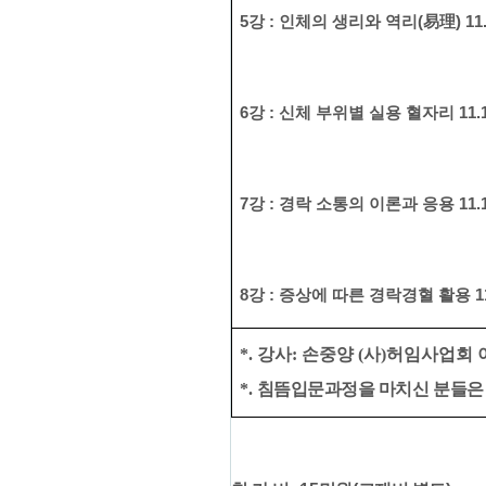
5
강
:
인체의 생리와 역리
(
易理
) 11
6
강
:
신체 부위별 실용 혈자리
​
11.
7
강
:
경락 소통
의 이론과 응용
11.
8
강
:
증상에 따른 경락경혈 활용
1
*.
강사
:
손중양
(
사
)
허임사업회 
*. ​
침뜸입문과정을 마치신 분들은