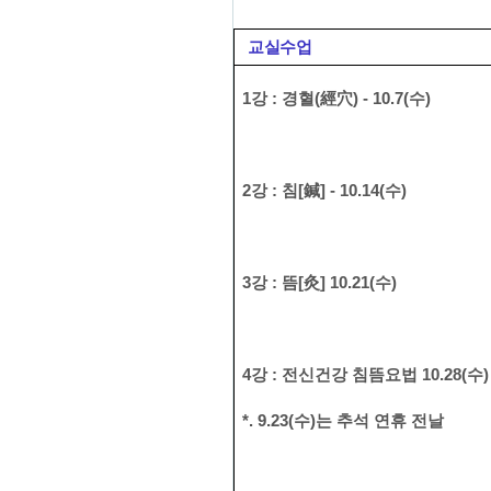
교실수업
1
강
:
경혈
(
經穴
)
- 10.7(
수
)
2
강
:
침
[
鍼
]
- 10.14(
수
)
3
강
:
뜸
[
灸
]
10.21(
수
)
4
강
:
전신건강 침뜸요법
10.28(
수
*. 9.23(
수
)
는 추석 연휴 전날