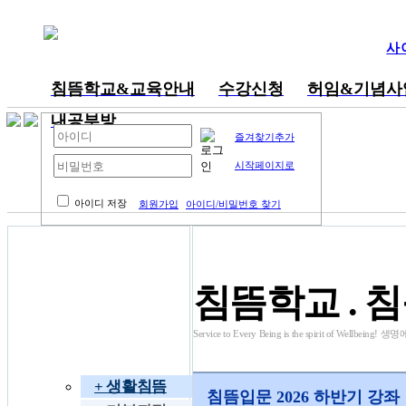
사
침뜸학교&교육안내
수강신청
허임&기념사
내공부방
즐겨찾기추가
시작페이지로
아이디 저장
회원가입
아이디/비밀번호 찾기
동영상 강의
침뜸학교 . 
Service to Every Being is the spirit of We
침뜸학교
+ 생활침뜸
침뜸입문 2026 하반기 강좌