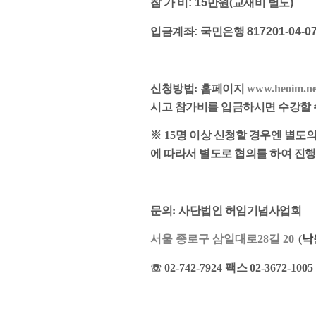
참 가 비
: 15
만원
(
교재비 별도
)
입금계좌
:
국민은행
817201-04-07
신청방법
:
홈페이지
www.heoim.ne
시고 참가비를 입금하시면 수강할
※
15
명 이상 신청할 경우엔 별도
에 따라서 별도로 협의를 하여 진행
문의
:
사단법인 허임기념사업회
서울 종로구 삼일대로28길 20
(
낙
☏
02-742-7924
팩스
02-3672-1005