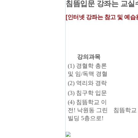
침뜸입문 강좌는 교실
[
인터넷 강좌는 참고 및 예습
강의과목
(1) 경혈학 총론
및 임/독맥 경혈
(2) 역리와 경락
(3) 침구학 입문
(4) 침뜸학교 이
전! 낙원동 그린
침뜸학교
빌딩 5층으로!