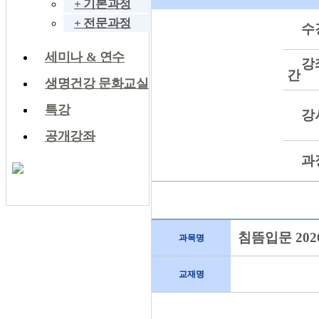
+ 기본과정
+ 전문과정
수
세미나 & 연수
강
간
생명건강 문화교실
특강
강
공개강좌
과
침뜸입문 202
과목명
교재명