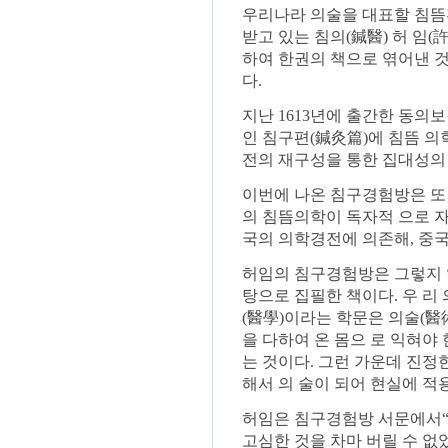
우리나라 의술을 대표할 침뜸
받고 있는 침의(鍼醫) 허 임
하여 한권의 책으로 엮어낸 것
다.
지난 1613년에 출간한 동의
인 침구편(鍼灸篇)에 침뜸 
전의 재구성을 통한 집대성의 
이번에 나온 침구경험방은 또 
의 침뜸의학이 독자적 으로 자
국의 의학경전에 의존해, 중
허임의 침구경험방은 그렇지 
탕으로 집필한 책이다. 우 리
(醫學)이라는 학문은 의술(醫
을 다하여 온 몸으 로 익혀야
는 것이다. 그런 가운데 진정한
해서 의 술이 되어 현실에 적
허임은 침구경험방 서문에서“
고심한 것을 차마 버릴 수 없