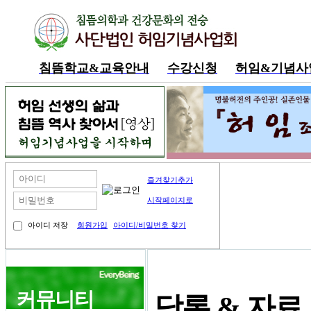
침뜸학교&교육안내
수강신청
허임&기념사
내공부방
즐겨찾기추가
시작페이지로
아이디 저장
회원가입
아이디/비밀번호 찾기
커뮤니티
담론 & 자료