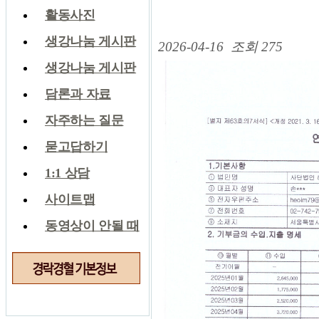
활동사진
생강나눔 게시판
2026-04-16
조회 275
생강나눔 게시판
담론과 자료
자주하는 질문
묻고답하기
1:1 상담
사이트맵
동영상이 안될 때