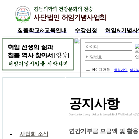
침뜸학교&교육안내
수강신청
허임&기념사
내공부방
아이디 저장
회원가입
아이디
커뮤니티
공지사항
Service to Every Being is the spirit of W
공지사항
연간기부금 모금액 및 활용실
사업회 소식