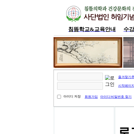
침뜸학교&교육안내
수
내공부방
즐겨찾기
시작페이
아이디 저장
회원가입
아이디/비밀번호 찾기
내공부방
로