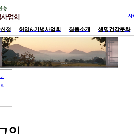
사
강신청
허임&기념사업회
침뜸소개
생명건강문화
추가
지로
그인