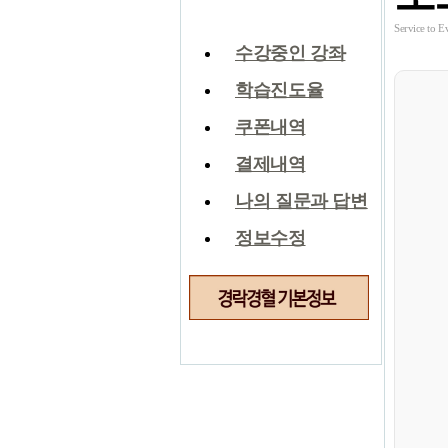
Service t
수강중인 강좌
학습진도율
쿠폰내역
결제내역
나의 질문과 답변
정보수정