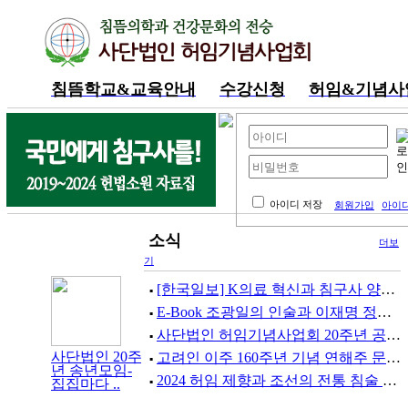
침뜸학교&교육안내
수강신청
허임&기념사
내공부방
아이디 저장
회원가입
아이디
소식
더보
기
[한국일보] K의료 혁신과 침구사 양성 - 오피니언 기고
▪
E-Book 조광일의 인술과 이재명 정부 의료개혁 과제
▪
사단법인 허임기념사업회 20주년 공로상 감사장 봉사상
▪
사단법인 20주
고려인 이주 160주년 기념 연해주 문화교류 행사에 침뜸부스 동..
▪
년 송년모임-
2024 허임 제향과 조선의 전통 침술 연구 세미나 거행
▪
집집마다 ..