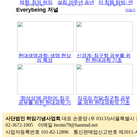
제향. 침의 허임
설립 20주년 송년
아 침뜸 탐방- 연
침구경험..
모임 이..
길 침술..
Everybeing 저널
더보기
현대생명과학: 생명 현상
신경계: 침구학 공부를 위
의 특성
한 현대과학 기초
'항상성'에 관하여: 침구
자극의 전달:침구학 공부
공부를 위한 현대과학 기
을 위한 현대과학적 기초
초
사단법인 허임기념사업회
대표 손중양 (우 03133)서울특별시 
02-3672-1005 이메일 heoim79@hanmail.net
사업자등록번호 101-82-12896 통신판매업신고번호 제201