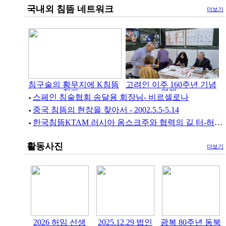
국내외 침뜸 네트워크
더보기
침구술의 황무지에 K침뜸
고려인 이주 160주년 기념
전파-..
연해..
스페인 침술협회 송달용 회장님- 비르셀로나
▪
중국 침뜸의 현장을 찾아서 - 2002.5.5-5.14
▪
한국침뜸KTAM 러시아 옴스크주와 협력의 길 터-허임법인 박금수 ..
▪
활동사진
더보기
2026 허임 선생
2025.12.29 법인
광복 80주년 동북