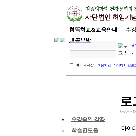
침뜸학교&교육안내
수
내공부방
즐
시
아이디 저장
회원가입
아이디/비밀번
내공부방
로
Service t
수강중인 강좌
아이
학습진도율