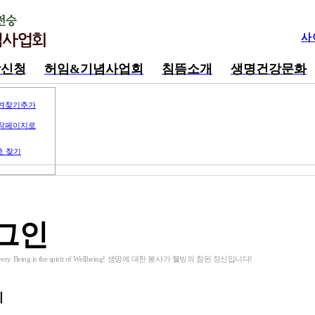
사
강신청
허임&기념사업회
침뜸소개
생명건강문화
겨찾기추가
작페이지로
호 찾기
그인
o Every Being is the spirit of Wellbeing! 생명에 대한 봉사가 웰빙의 참된 정신입니다!
디